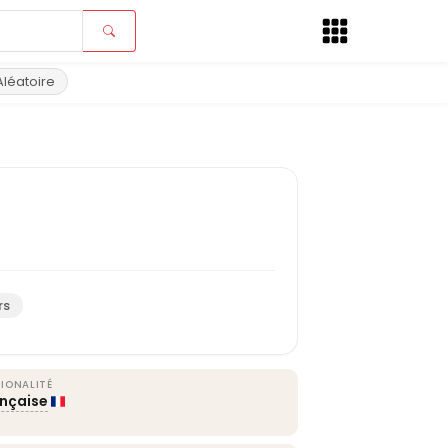
Aléatoire
rs
IONALITÉ
ançaise