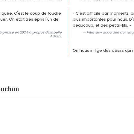
mpliquée. C'est le coup de foudre
« C'est difficile par moments, 
er. On était très épris l'un de
plus importantes pour nous. D
beaucoup, et des petits-fils. »
 presse en 2024, à propos d'Isabelle
— Interview accordée au magaz
Adjani.
On nous inflige des désirs qui n
Souchon
ast, du nom du premier mari de sa mère. Il a officiellement
décret du 8 avril 1988.
rançoise Villechevrolle, qu'il surnomme affectueusement Belo
ublic.