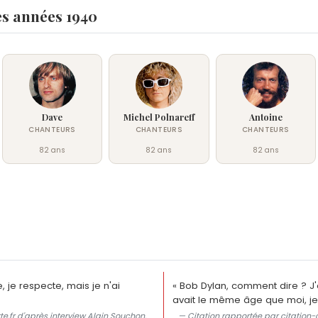
es années 1940
Dave
Michel Polnareff
Antoine
CHANTEURS
CHANTEURS
CHANTEURS
82 ans
82 ans
82 ans
 je respecte, mais je n'ai
« Bob Dylan, comment dire ? J'
avait le même âge que moi, je 
te.fr d'après interview Alain Souchon.
— Citation rapportée par citation-