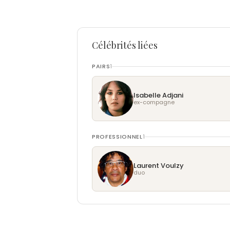
Célébrités liées
PAIRS
1
Isabelle Adjani
ex-compagne
PROFESSIONNEL
1
Laurent Voulzy
duo