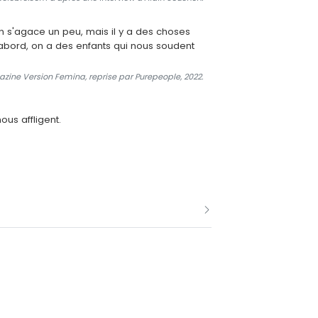
on s'agace un peu, mais il y a des choses
'abord, on a des enfants qui nous soudent
ine Version Femina, reprise par Purepeople, 2022.
ous affligent.
 adopté le patronyme Souchon, celui de
te. Le couple est très discret et