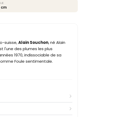
LLE
5 cm
o-suisse,
Alain Souchon
, né Alain
t l'une des plumes les plus
années 1970, indissociable de sa
comme Foule sentimentale.
lain Souchon traverse une
iologique Pierre Souchon en 1959,