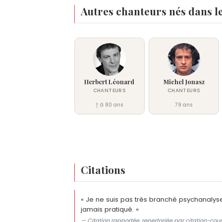
Autres chanteurs nés dans l
Herbert Léonard
Michel Jonasz
CHANTEURS
CHANTEURS
† à 80 ans
79 ans
Citations
« Je ne suis pas très branché psychanalyse,
jamais pratiqué. »
— Citation rapportée, repertoriée par citation-cour