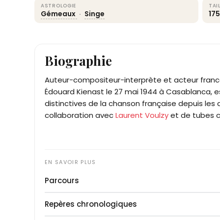
ASTROLOGIE
TAI
Gémeaux
·
Singe
17
Biographie
Auteur-compositeur-interprète et acteur franc
Édouard Kienast le 27 mai 1944 à Casablanca, es
distinctives de la chanson française depuis les 
collaboration avec
Laurent Voulzy
et de tubes 
Parcours
Élevé à Paris après six mois passés au Maroc, A
Repères chronologiques
adolescence marquée par la mort de son père b