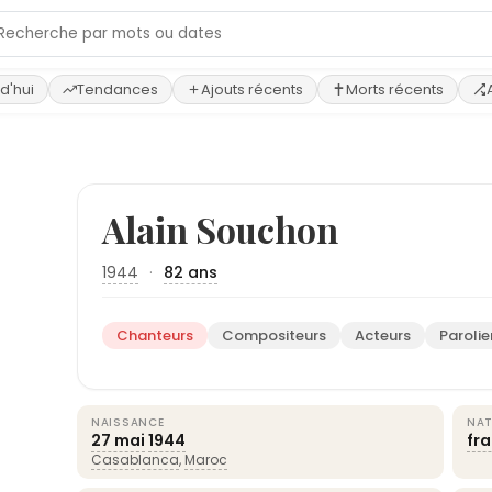
d'hui
Tendances
Ajouts récents
Morts récents
Alain Souchon
1944
·
82 ans
Chanteurs
Compositeurs
Acteurs
Parolie
NAISSANCE
NAT
27 mai
1944
fr
Casablanca
,
Maroc