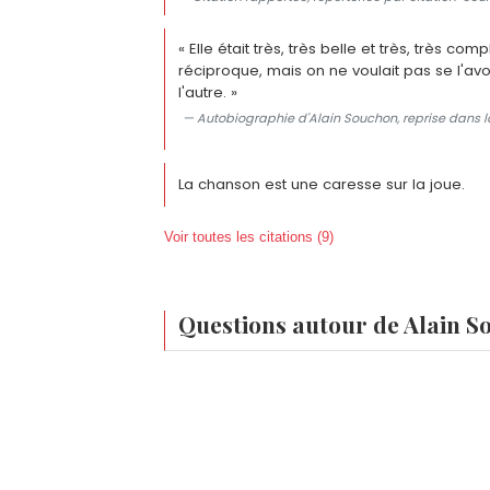
« Elle était très, très belle et très, très co
réciproque, mais on ne voulait pas se l'avou
l'autre. »
— Autobiographie d'Alain Souchon, reprise dans la
La chanson est une caresse sur la joue.
Voir toutes les citations (9)
Questions autour de Alain 
Quel est le vrai nom d'Alain Souchon ?
Alain Souchon est né Alain Édouard Kien
Qui est la femme d'Alain Souchon ?
son père biologique Pierre Souchon, par 
Alain Souchon est marié depuis 1971 à F
Combien d'enfants a Alain Souchon ?
n'apparaît que rarement ensemble en p