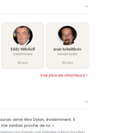
Eddy Mitchell
Jean Schultheis
CHANTEURS
CHANTEURS
84 ans
82 ans
Voir plus de chanteurs
aurais aimé être Dylan, évidemment. Il
me sentais proche de lui. »
celebre.com d'après une interview d'Alain Souchon.