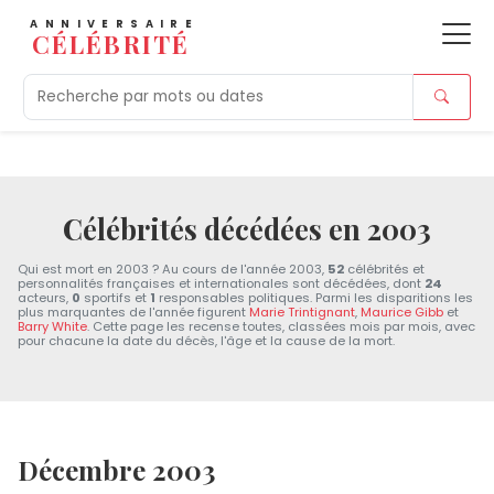
ANNIVERSAIRE
CÉLÉBRITÉ
Aujourd'hui
Tendances
Ajouts récents
Morts r
Célébrités décédées en 2003
Qui est mort en 2003 ? Au cours de l'année 2003,
52
célébrités et
personnalités françaises et internationales sont décédées, dont
24
acteurs,
0
sportifs et
1
responsables politiques. Parmi les disparitions les
plus marquantes de l'année figurent
Marie Trintignant
,
Maurice Gibb
et
Barry White
. Cette page les recense toutes, classées mois par mois, avec
pour chacune la date du décès, l'âge et la cause de la mort.
Décembre 2003