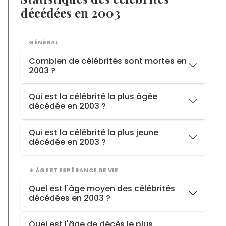
décédées en 2003
GÉNÉRAL
Combien de célébrités sont mortes en
2003 ?
2003
52 décès
Qui est la célébrité la plus âgée
décédée en 2003 ?
2002
41 décès
2001
43 décès
Bob Hope
, décédée à
100 ans
Qui est la célébrité la plus jeune
décédée en 2003 ?
Dolly
, décédée à
6 ans
🔹 ÂGE ET ESPÉRANCE DE VIE
Quel est l'âge moyen des célébrités
décédées en 2003 ?
2003
73 ans
Quel est l'âge de décès le plus