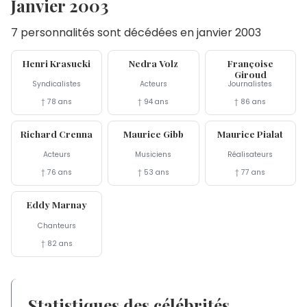
Janvier 2003
7 personnalités sont décédées en janvier 2003
24 jan
20 jan
19 jan
Henri Krasucki
Nedra Volz
Françoise
Giroud
Syndicalistes
Acteurs
Journalistes
† 78 ans
† 94 ans
† 86 ans
17 jan
12 jan
11 jan
Richard Crenna
Maurice Gibb
Maurice Pialat
Acteurs
Musiciens
Réalisateurs
† 76 ans
† 53 ans
† 77 ans
3 jan
Eddy Marnay
Chanteurs
† 82 ans
Statistiques des célébrités