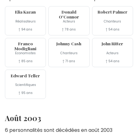
28 sep
27 sep
26 sep
Elia Kazan
Donald
Robert Palmer
O'Connor
Réalisateurs
Acteurs
Chanteurs
† 94 ans
† 78 ans
† 54 ans
25 sep
12 sep
11 sep
Franco
Johnny Cash
John Ritter
Modigliani
Economistes
Chanteurs
Acteurs
† 85 ans
† 71 ans
† 54 ans
9 sep
Edward Teller
Scientifiques
† 95 ans
Août 2003
6 personnalités sont décédées en août 2003
30 aoû
28 aoû
27 aoû