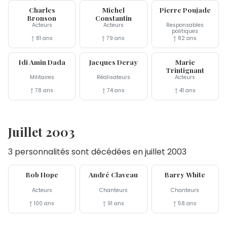
Charles
Michel
Pierre Poujade
Bronson
Constantin
Acteurs
Acteurs
Responsables
politiques
† 81 ans
† 79 ans
† 82 ans
16 aoû
9 aoû
1er aoû
Idi Amin Dada
Jacques Deray
Marie
Trintignant
Militaires
Réalisateurs
Acteurs
† 78 ans
† 74 ans
† 41 ans
Juillet 2003
3 personnalités sont décédées en juillet 2003
27 jul
4 jul
4 jul
Bob Hope
André Claveau
Barry White
Acteurs
Chanteurs
Chanteurs
† 100 ans
† 91 ans
† 58 ans