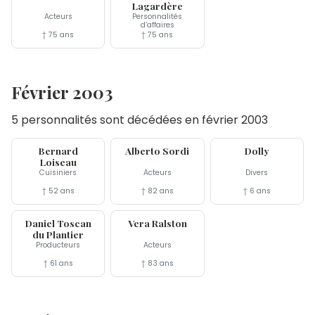
Lagardère
Acteurs
Personnalités
d’affaires
† 75 ans
† 75 ans
Février 2003
5 personnalités sont décédées en février 2003
24 fév
24 fév
14 fév
Bernard
Alberto Sordi
Dolly
Loiseau
Cuisiniers
Acteurs
Divers
† 52 ans
† 82 ans
† 6 ans
11 fév
9 fév
Daniel Toscan
Vera Ralston
du Plantier
Producteurs
Acteurs
† 61 ans
† 83 ans