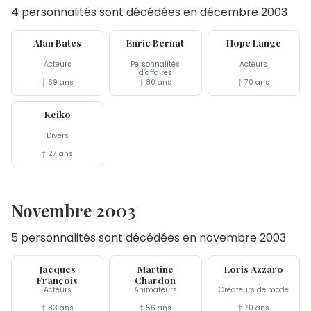
4 personnalités sont décédées en décembre 2003
27 déc
27 déc
19 déc
Alan Bates
Enric Bernat
Hope Lange
Acteurs
Personnalités
Acteurs
d’affaires
† 69 ans
† 80 ans
† 70 ans
12 déc
Keiko
Divers
† 27 ans
Novembre 2003
5 personnalités sont décédées en novembre 2003
25 nov
24 nov
20 nov
Jacques
Martine
Loris Azzaro
François
Chardon
Acteurs
Animateurs
Créateurs de mode
† 83 ans
† 56 ans
† 70 ans