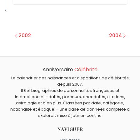
Responsables politiques
1
Cancer
12
Militaires
1
crise cardiaque
7
Scientifiques
1
pneumonie aiguë
5
2002
2004
Economistes
1
insuffisance rénale
3
accident vasculaire cérébral
2
Anniversaire
Célébrité
Le calendrier des naissances et disparitions de célébrités
depuis 2007.
11 651 biographies de personnalités françaises et
internationales : dates, parcours, anecdotes, citations,
astrologie et bien plus. Classées par date, catégorie,
nationalité et époque — une base de données complète à
explorer, mise à jour en continu.
NAVIGUER