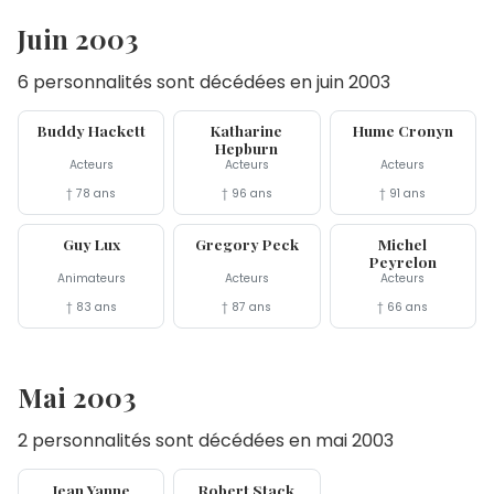
Juin 2003
6 personnalités sont décédées en juin 2003
30 jun
29 jun
15 jun
Buddy Hackett
Katharine
Hume Cronyn
Hepburn
Acteurs
Acteurs
Acteurs
† 78 ans
† 96 ans
† 91 ans
13 jun
12 jun
4 jun
Guy Lux
Gregory Peck
Michel
Peyrelon
Animateurs
Acteurs
Acteurs
† 83 ans
† 87 ans
† 66 ans
Mai 2003
2 personnalités sont décédées en mai 2003
23 mai
14 mai
Jean Yanne
Robert Stack