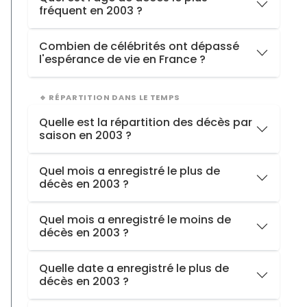
fréquent en 2003 ?
2002
76.8 ans
2001
72 ans
82 ans
(4 personnes)
Combien de célébrités ont dépassé
l'espérance de vie en France ?
Hommes
17 / 42
>79 ans
🔹 RÉPARTITION DANS LE TEMPS
Femmes
3 / 10
>85 ans
Quelle est la répartition des décès par
Total
20 / 52
saison en 2003 ?
Référence 2024 : 85,6 ans (femmes) · 79,4 ans (hommes)
Hiver
16
Quel mois a enregistré le plus de
décès en 2003 ?
Automne
15
Été
15
Septembre
avec
7 décès
Quel mois a enregistré le moins de
Printemps
6
décès en 2003 ?
Mai
avec
2 décès
Quelle date a enregistré le plus de
décès en 2003 ?