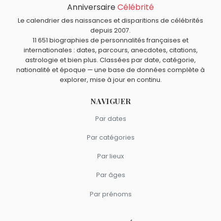
Vladimir Zelenko
,
Pina Bausch
,
Victor Willis
,
Yitzhak
Anniversaire
Célébrité
Quels acteurs américains sont nés en 1924 comme
Shamir
et
Anne Vanderlove
sont morts le 30 juin
Buddy Hackett ?
Le calendrier des naissances et disparitions de célébrités
comme Buddy Hackett.
Lauren Bacall
,
Dorothy Malone
,
Eva Marie Saint
,
Marlon
depuis 2007.
Quels acteurs sont nés à New York comme Buddy Hackett
11 651 biographies de personnalités françaises et
Brando
et
Guy Williams
sont nés en 1924.
?
internationales : dates, parcours, anecdotes, citations,
Timothée Chalamet
,
Sylvester Stallone
,
Tanya Roberts
,
astrologie et bien plus. Classées par date, catégorie,
Quels acteurs américains sont du signe Vierge comme
Tony Curtis
et
Christopher Reeve
sont nés à
New York
.
nationalité et époque — une base de données complète à
Buddy Hackett ?
explorer, mise à jour en continu.
Paul Walker
,
Raquel Welch
,
Dick York
,
Sydney Sweeney
et
River Phoenix
sont du signe Vierge.
NAVIGUER
Par dates
Par catégories
Par lieux
Par âges
Par prénoms