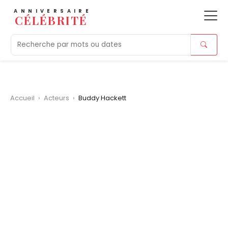
ANNIVERSAIRE
CÉLÉBRITÉ
Aujourd'hui
Tendances
Ajouts récents
Morts r
Accueil
›
Acteurs
›
Buddy Hackett