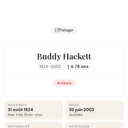
Partager
Buddy Hackett
1924
–
2003
·
† à 78 ans
Acteurs
NAISSANCE
DÉCÈS
31 août
1924
30 juin
2003
New York
,
États-Unis
diabète
NATIONALITÉ
ASTROLOGIE