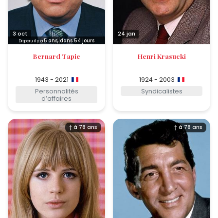
3 oct
24 jan
5
ans, dans 54 jours
Disparu il y a
Bernard Tapie
Henri Krasucki
1943 - 2021
1924 - 2003
Personnalités
Syndicalistes
d’affaires
† à 78 ans
† à 78 ans