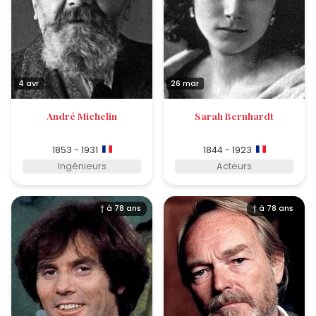
4 avr
26 mar
André Michelin
Sarah Bernhardt
1853 - 1931
1844 - 1923
Ingénieurs
Acteurs
† à 78 ans
† à 78 ans