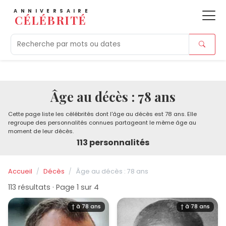
ANNIVERSAIRE
CÉLÉBRITÉ
Aujourd'hui
Tendances
Ajouts récents
Morts r
Âge au décès : 78 ans
Cette page liste les célébrités dont l'âge au décès est 78 ans. Elle
regroupe des personnalités connues partageant le même âge au
moment de leur décès.
113 personnalités
Accueil
Décès
Âge au décès : 78 ans
113 résultats · Page 1 sur 4
† à 78 ans
† à 78 ans