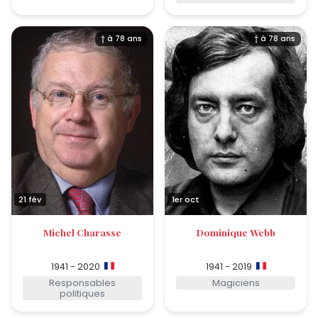
† à 78 ans
† à 78 ans
21 fév
1er oct
Michel Charasse
Dominique Webb
1941 - 2020
1941 - 2019
Responsables
Magiciens
politiques