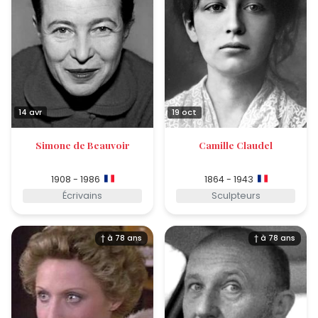
14 avr
19 oct
Simone de Beauvoir
Camille Claudel
1908 - 1986
1864 - 1943
Écrivains
Sculpteurs
† à 78 ans
† à 78 ans