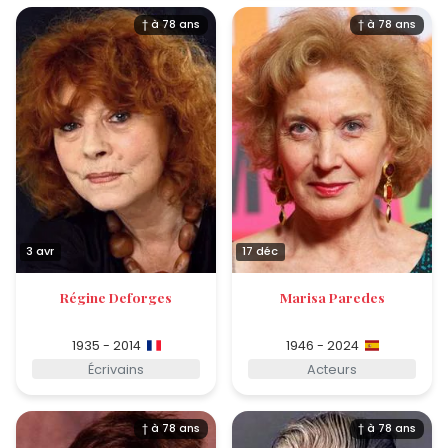
† à 78 ans
† à 78 ans
3 avr
17 déc
Régine Deforges
Marisa Paredes
1935 - 2014
1946 - 2024
Écrivains
Acteurs
† à 78 ans
† à 78 ans