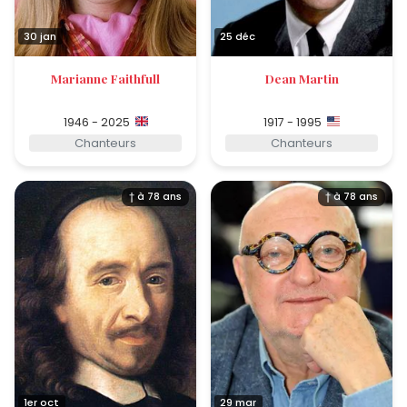
30 jan
25 déc
Marianne Faithfull
Dean Martin
1946 - 2025
1917 - 1995
Chanteurs
Chanteurs
† à 78 ans
† à 78 ans
1er oct
29 mar