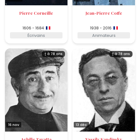
Pierre Corneille
Jean-Pierre Coffe
1606 - 1684
1938 - 2016
Écrivains
Animateurs
† à 78 ans
† à 78 ans
16 nov
13 déc
Achille Zavatta
Vassily Kandinsky