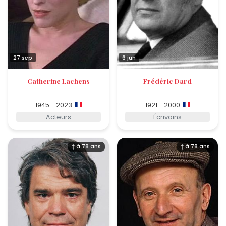
27 sep
6 jun
Catherine Lachens
Frédéric Dard
1945 - 2023
1921 - 2000
Acteurs
Écrivains
† à 78 ans
† à 78 ans