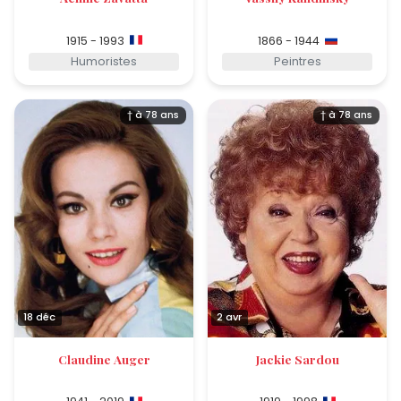
1915 - 1993
1866 - 1944
Humoristes
Peintres
† à 78 ans
† à 78 ans
18 déc
2 avr
Claudine Auger
Jackie Sardou