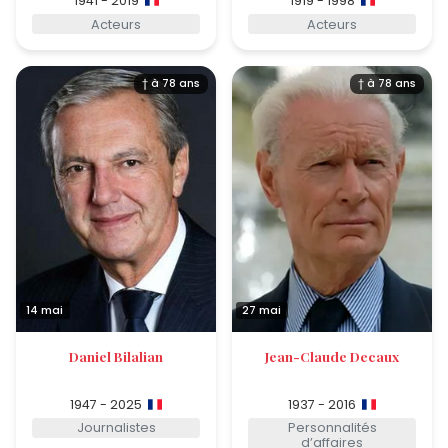
1941 - 2019
1919 - 1998
Acteurs
Acteurs
† à 78 ans
† à 78 ans
14 mai
27 mai
Daniel Bilalian
Jean-Claude Decaux
1947 - 2025
1937 - 2016
Journalistes
Personnalités
d’affaires