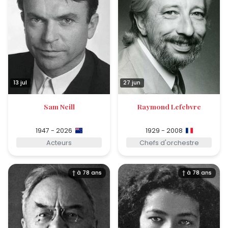
13 jul
27 jun
Sam Neill
Raymond Lefebvre
1947 - 2026
1929 - 2008
Acteurs
Chefs d'orchestre
† à 78 ans
† à 78 ans