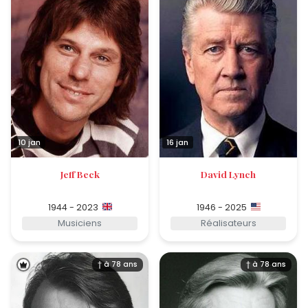
10 jan
16 jan
Jeff Beck
David Lynch
1944 - 2023
1946 - 2025
Musiciens
Réalisateurs
† à 78 ans
† à 78 ans