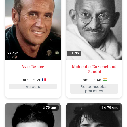
24 avr
30 jan
Yves Rénier
Mohandas Karamchand
Gandhi
1942 - 2021
1869 - 1948
Acteurs
Responsables
politiques
† à 78 ans
† à 78 ans