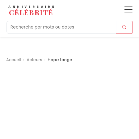
ANNIVERSAIRE
CÉLÉBRITÉ
Aujourd'hui
Tendances
Ajouts récents
Morts r
Accueil
›
Acteurs
›
Hope Lange