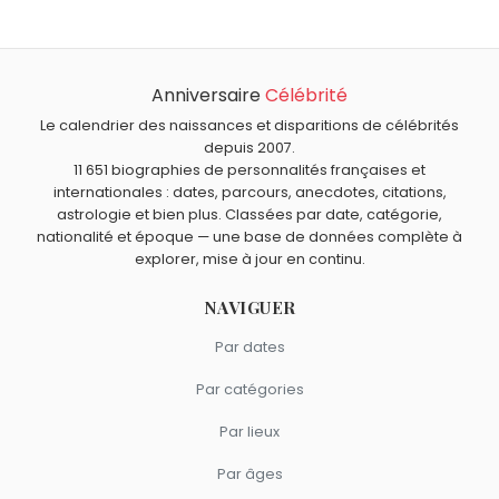
Harris
sont nés le 28 novembre comme Hope Lange.
Hope Lange est morte à 70 ans, le 19 décembre 2003.
Qui est mort le même jour que Hope Lange ?
Joseph Mallord William Turner
,
Emily Brontë
,
Madame
Anniversaire
Célébrité
Quels acteurs américains sont nés en 1933 comme Hope
Claude
,
Marcello Mastroianni
et
Kim Peek
sont morts le
Lange ?
Le calendrier des naissances et disparitions de célébrités
19 décembre comme Hope Lange.
Elizabeth Montgomery
,
Kim Novak
,
Greg Morris
,
Jayne
depuis 2007.
Quels acteurs américains sont du signe Sagittaire
11 651 biographies de personnalités françaises et
Mansfield
et
William Smith
sont nés en 1933.
comme Hope Lange ?
internationales : dates, parcours, anecdotes, citations,
Taylor Swift
,
Kirk Douglas
,
Bruce Lee
,
Brad Pitt
et
Michael
astrologie et bien plus. Classées par date, catégorie,
Clarke Duncan
sont du signe Sagittaire.
nationalité et époque — une base de données complète à
explorer, mise à jour en continu.
NAVIGUER
Par dates
Par catégories
Par lieux
Par âges