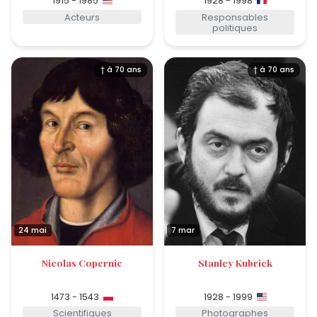
1915 - 1985
1928 - 1998
Acteurs
Responsables
politiques
† à 70 ans
† à 70 ans
24 mai
7 mar
Nicolas Copernic
Stanley Kubrick
1473 - 1543
1928 - 1999
Scientifiques
Photographes