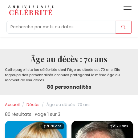
ANNIVERSAIRE
CÉLÉBRITÉ
Aujourd'hui
Tendances
Ajouts récents
Morts r
Âge au décès : 70 ans
Cette page liste les célébrités dont l'âge au décès est 70 ans. Elle
regroupe des personnalités connues partageant le même âge au
moment de leur décès.
80 personnalités
Accueil
Décès
Âge au décès : 70 ans
80 résultats · Page 1 sur 3
† à 70 ans
† à 70 ans