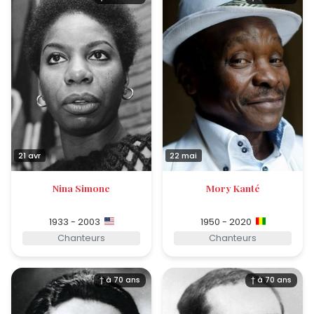
21 avr
22 mai
Nina Simone
Mory Kanté
1933 - 2003
1950 - 2020
Chanteurs
Chanteurs
† à 70 ans
† à 70 ans