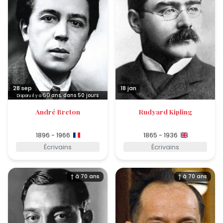
28 sep
18 jan
60
ans, dans 50 jours
Disparu il y a
André Breton
Rudyard Kipling
1896 - 1966
1865 - 1936
Écrivains
Écrivains
† à 70 ans
† à 70 ans