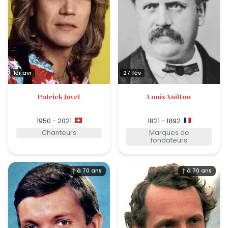
1er avr
27 fév
Patrick Juvet
Louis Vuitton
1950 - 2021
1821 - 1892
Chanteurs
Marques de
fondateurs
† à 70 ans
† à 70 ans