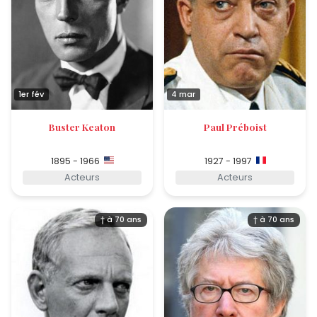
1er fév
4 mar
Buster Keaton
Paul Préboist
1895 - 1966
1927 - 1997
Acteurs
Acteurs
† à 70 ans
† à 70 ans