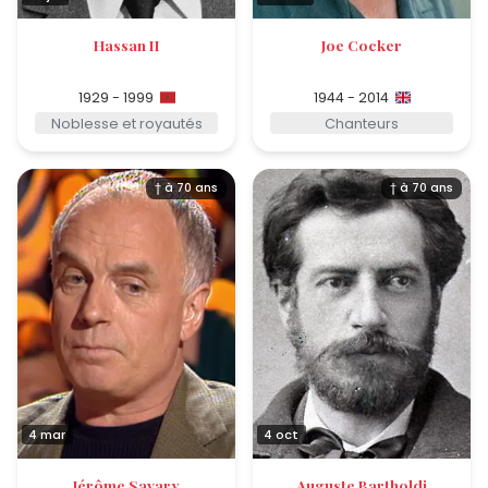
Hassan II
Joe Cocker
1929 - 1999
1944 - 2014
Noblesse et royautés
Chanteurs
† à 70 ans
† à 70 ans
4 mar
4 oct
Jérôme Savary
Auguste Bartholdi