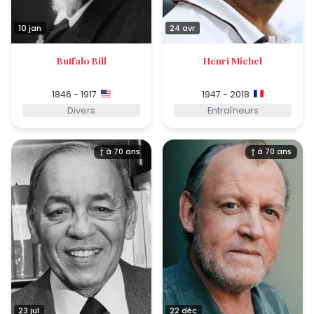
10 jan
24 avr
Buffalo Bill
Henri Michel
1846 - 1917
1947 - 2018
Divers
Entraîneurs
† à 70 ans
† à 70 ans
23 jul
22 déc