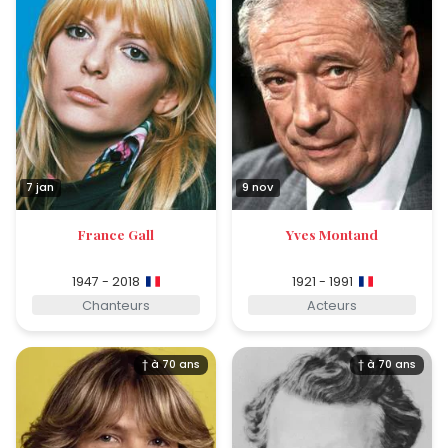
7 jan
9 nov
France Gall
Yves Montand
1947 - 2018
1921 - 1991
Chanteurs
Acteurs
† à 70 ans
† à 70 ans