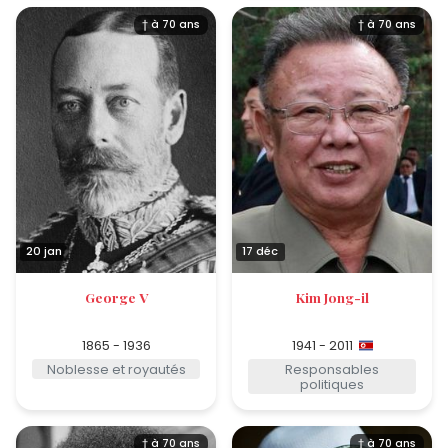
† à 70 ans
† à 70 ans
20 jan
17 déc
George V
Kim Jong-il
1865 - 1936
1941 - 2011
Noblesse et royautés
Responsables
politiques
† à 70 ans
† à 70 ans