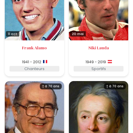
11 oct
20 mai
Frank Alamo
Niki Lauda
1941 - 2012
1949 - 2019
Chanteurs
Sportifs
† à 70 ans
† à 70 ans