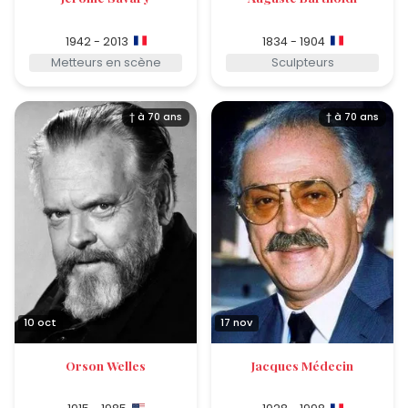
1942 - 2013
1834 - 1904
Metteurs en scène
Sculpteurs
† à 70 ans
† à 70 ans
10 oct
17 nov
Orson Welles
Jacques Médecin