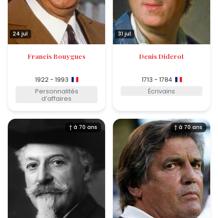
24 jul
31 jul
Francis Bouygues
Denis Diderot
1922 - 1993
1713 - 1784
Personnalités
Écrivains
d’affaires
† à 70 ans
† à 70 ans