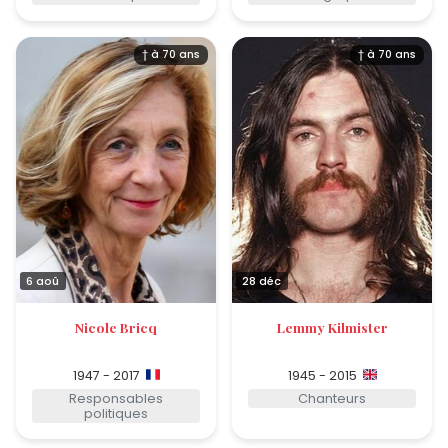
† à 70 ans
† à 70 ans
6 aoû
28 déc
Nicole Bricq
Lemmy Kilmister
1947 - 2017
1945 - 2015
Responsables
Chanteurs
politiques