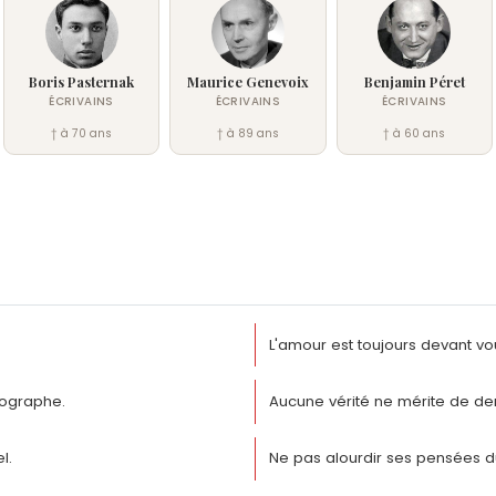
Boris Pasternak
Maurice Genevoix
Benjamin Péret
ÉCRIVAINS
ÉCRIVAINS
ÉCRIVAINS
† à 70 ans
† à 89 ans
† à 60 ans
L'amour est toujours devant vo
ographe.
Aucune vérité ne mérite de d
l.
Ne pas alourdir ses pensées du