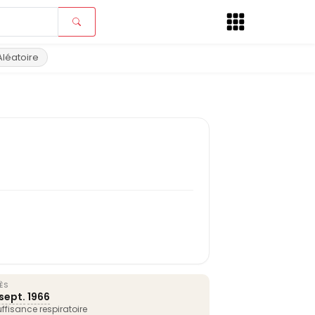
Aléatoire
ÈS
sept.
1966
uffisance respiratoire