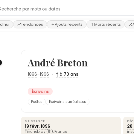
d'hui
Tendances
Ajouts récents
Morts récents
André Breton
1896
–
1966
·
† à 70 ans
Écrivains
Poètes
Écrivains surréalistes
NAISSANCE
DÉC
19 févr.
1896
28 
Tinchebray (61),
France
ins