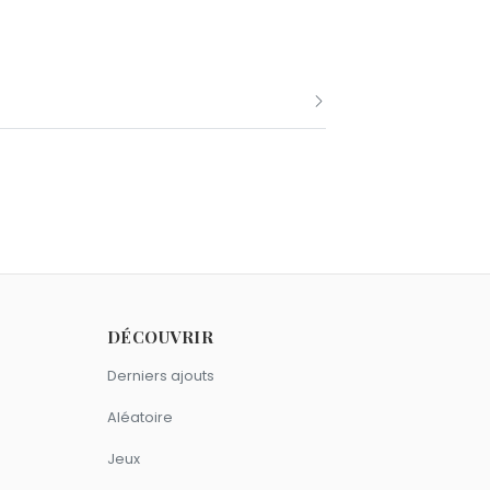
André Breton.
eptembre comme André Breton.
DÉCOUVRIR
Derniers ajouts
ssons.
Aléatoire
Jeux