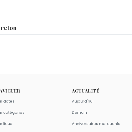
Breton
Jeff Daniels
et
Andrew d'York
sont nés le 19 février comme 
septembre 1966.
 ?
Nasser
,
Armand Petitjean
et
Miles Davis
sont morts le 28 s
dré Breton ?
AVIGUER
ACTUALITÉ
gerald
,
Tristan Tzara
et
Dodie Smith
sont nés en 1896.
ssons comme André Breton ?
r dates
Aujourd'hui
-Edern Hallier
,
Victor Hugo
et
Jules Renard
sont du signe Poi
r catégories
Demain
r lieux
Anniversaires marquants