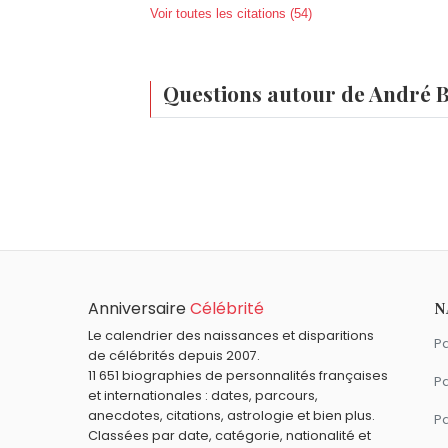
Voir toutes les citations (54)
Questions autour de André 
Qui est né le même jour que André Breton ?
André Popp
,
Jacques Deray
,
Beth Ditto
,
À quel âge est mort André Breton ?
André Breton est mort à 70 ans, le 28 
Qui est mort le même jour que André Breton
Herman Melville
,
Pompée
,
Gamal Abdel 
Quels écrivains sont nés en 1896 comme An
Anniversaire
Célébrité
N
Antonin Artaud
,
Elsa Triolet
,
F. Scott Fitz
Quels écrivains français sont du signe Poi
Le calendrier des naissances et disparitions
Pa
de célébrités depuis 2007.
Marcel Pagnol
,
Michel Houellebecq
,
Jean
11 651 biographies de personnalités françaises
Pa
et internationales : dates, parcours,
anecdotes, citations, astrologie et bien plus.
Pa
Classées par date, catégorie, nationalité et