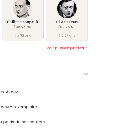
Philippe Soupault
Tristan Tzara
ÉCRIVAINS
ÉCRIVAINS
† à 92 ans
† à 67 ans
Voir plus de poètes
us. Aimez !
emeurer exemplaire.
 poids de ses souliers.