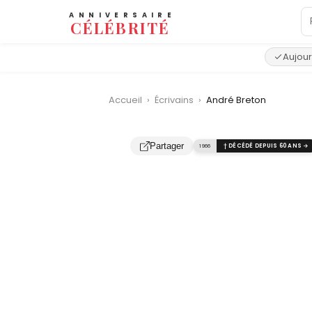
ANNIVERSAIRE
CÉLÉBRITÉ
Aujour
Accueil
›
Écrivains
›
André Breton
Partager
1966
† DÉCÉDÉ DEPUIS 60 ANS →