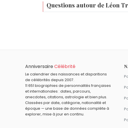
Questions autour de Léon Tr
Qui est né le même jour que Léon Trotski ?
Ysabelle Lacamp
,
Capitaine Flam
,
Miche
À quel âge est mort Léon Trotski ?
Léon Trotski est mort à 60 ans, le 21 aoû
Qui est mort le même jour que Léon Trotski 
Orville Gibson
,
Ettore Bugatti
,
John Amo
Quels responsables politiques sont du sign
Anniversaire
Célébrité
N
François Mitterrand
,
Aurore Bergé
,
Domin
Le calendrier des naissances et disparitions
Pa
de célébrités depuis 2007.
11 651 biographies de personnalités françaises
Pa
et internationales : dates, parcours,
anecdotes, citations, astrologie et bien plus.
Pa
Classées par date, catégorie, nationalité et
époque — une base de données complète à
P
explorer, mise à jour en continu.
P