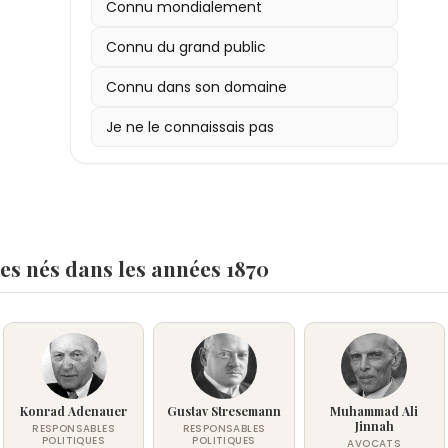
portes blindées et d’un jardin de cactus.
Connu mondialement
jusqu’en 1940 à écrire et débattre, malgré les
4 - Son autobiographie « Ma vie » (1930) et « La 
Connu du grand public
largement traduites ; sa critique du stalinisme a
syndicats et plusieurs courants de la gauche du
Connu dans son domaine
Je ne le connaissais pas
es nés dans les années 1870
Konrad Adenauer
Gustav Stresemann
Muhammad Ali
Jinnah
RESPONSABLES
RESPONSABLES
POLITIQUES
POLITIQUES
AVOCATS