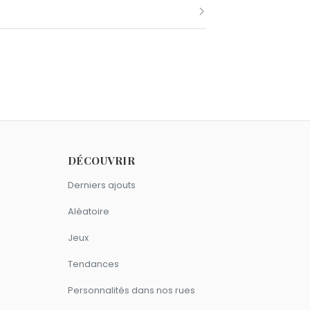
vembre comme Léon Trotski.
t comme Léon Trotski.
DÉCOUVRIR
ne Scorpion.
Derniers ajouts
Aléatoire
Jeux
Tendances
Personnalités dans nos rues