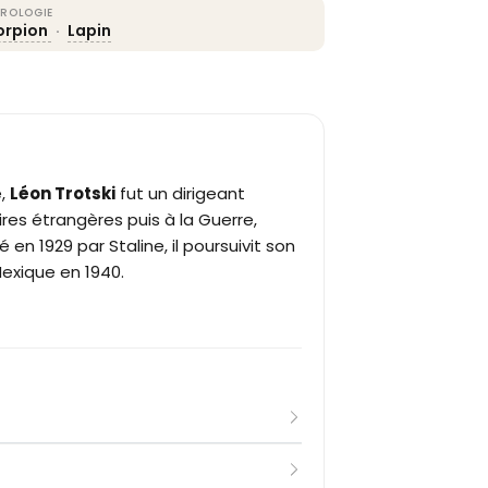
ROLOGIE
orpion
·
Lapin
e,
Léon Trotski
fut un dirigeant
res étrangères puis à la Guerre,
en 1929 par Staline, il poursuivit son
Mexique en 1940.
actuelle Ukraine), Lev Davidovitch
sans aisés. Militant social-démocrate