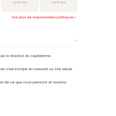
† à 92 ans
† à 97 ans
Voir plus de responsables politiques
que la réaction du capitalisme.
ible s'est trompé en naissant au XXe siècle.
as de ce que nous pensons et voulons,