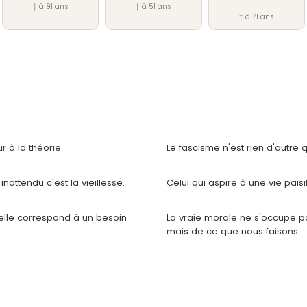
† à 91 ans
† à 51 ans
† à 71 ans
 à la théorie.
Le fascisme n'est rien d'autre 
nattendu c'est la vieillesse.
Celui qui aspire à une vie pais
 elle correspond à un besoin
La vraie morale ne s'occupe p
mais de ce que nous faisons.