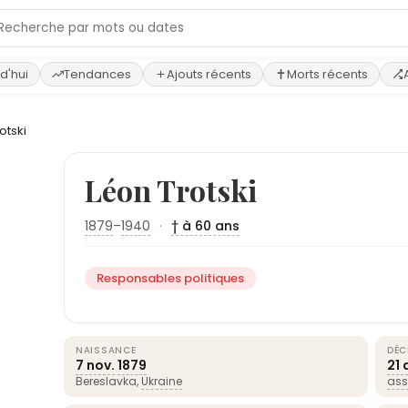
d'hui
Tendances
Ajouts récents
Morts récents
otski
Léon Trotski
1879
–
1940
·
† à 60 ans
Responsables politiques
NAISSANCE
DÉC
7 nov.
1879
21 
Bereslavka,
Ukraine
ass