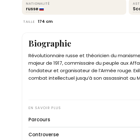
NATIONALITÉ
AST
russe
Sc
174 cm
TAILLE
Biographie
Révolutionnaire russe et théoricien du marxism
majeur de 1917, commissaire du peuple aux Affai
fondateur et organisateur de l’Armée rouge. Exilé 
combat intellectuel jusqu’à son assassinat au 
Parcours
Né le 7 novembre 1879 à Yanovka (Empire russe, 
Controverse
Bronstein grandit dans une famille juive de pay