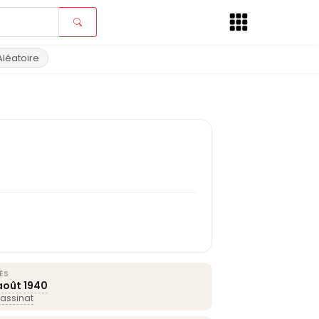
Aléatoire
ÈS
août
1940
assinat