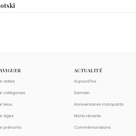
otski
l Roth
,
Hélène Grimaud
et
Jacques Martial
sont nés le 7 no
t 1940.
?
s
,
Patrick Guillemin
et
Élisabeth Báthory
sont morts le 21 aoû
e Scorpion comme Léon Trotski ?
AVIGUER
ACTUALITÉ
ique de Villepin
,
Hillary Clinton
et
Florian Philippot
sont du sig
r dates
Aujourd'hui
r catégories
Demain
r lieux
Anniversaires marquants
ar âges
Morts récents
ar prénoms
Commémorations