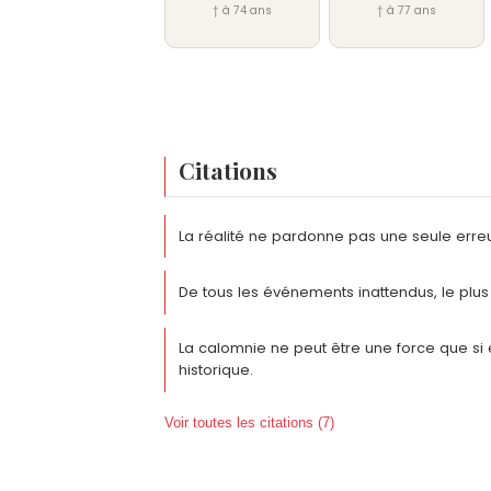
† à 74 ans
† à 77 ans
Citations
La réalité ne pardonne pas une seule erreur
De tous les événements inattendus, le plus i
La calomnie ne peut être une force que si
historique.
Voir toutes les citations (7)