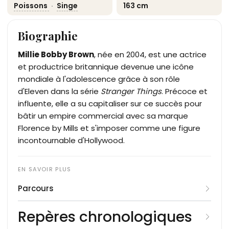
Poissons
·
Singe
163 cm
Biographie
Millie Bobby Brown
, née en 2004, est une actrice
et productrice britannique devenue une icône
mondiale à l'adolescence grâce à son rôle
d'Eleven dans la série
Stranger Things
. Précoce et
influente, elle a su capitaliser sur ce succès pour
bâtir un empire commercial avec sa marque
Florence by Mills et s'imposer comme une figure
incontournable d'Hollywood.
Parcours
Née à Marbella en Espagne de parents
Repères chronologiques
britanniques, Millie Bobby Brown grandit entre le