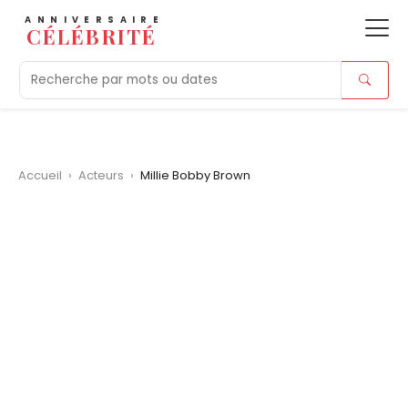
ANNIVERSAIRE
CÉLÉBRITÉ
Aujourd'hui
Tendances
Ajouts récents
Morts r
Accueil
›
Acteurs
›
Millie Bobby Brown