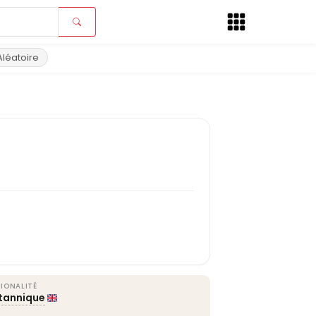
Aléatoire
IONALITÉ
itannique