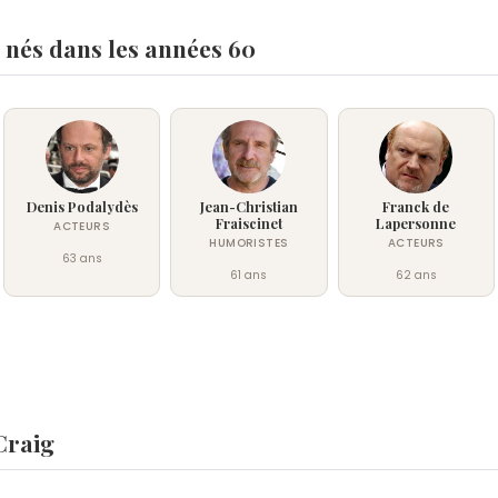
 nés dans les années 60
Denis Podalydès
Jean-Christian
Franck de
Fraiscinet
Lapersonne
ACTEURS
HUMORISTES
ACTEURS
63 ans
61 ans
62 ans
Craig