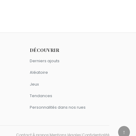
aig.
DÉCOUVRIR
s.
Derniers ajouts
Aléatoire
Jeux
Tendances
Personnalités dans nos rues
↑
Contact
|
À propos
|
Mentions légales
|
Confidentialité