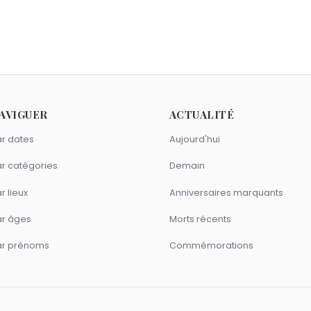
s Howard
et
Chris Martin
sont nés le 2 mars comme Daniel Cr
 mars.
8 comme Daniel Craig ?
iams
et
Billy Boyd
sont nés en 1968.
oissons comme Daniel Craig ?
AVIGUER
ACTUALITÉ
l Weisz
,
Sophie Turner
et
Alan Rickman
sont du signe Poisson
r dates
Aujourd'hui
r catégories
Demain
r lieux
Anniversaires marquants
ar âges
Morts récents
ar prénoms
Commémorations