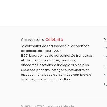
Dr. Seuss
,
Léon XIII
,
Becky G
,
Bryce Dalla
Quel âge a Daniel Craig ?
Daniel Craig a 58 ans. Il aura 59 ans le 2
Quels acteurs britanniques sont nés en 196
Helen McCrory
,
Naomi Watts
,
Olivia Will
Quels acteurs britanniques sont du signe P
Anniversaire
Célébrité
N
Millie Bobby Brown
,
Michael Caine
,
Rache
Le calendrier des naissances et disparitions
Pa
de célébrités depuis 2007.
11 651 biographies de personnalités françaises
Pa
et internationales : dates, parcours,
anecdotes, citations, astrologie et bien plus.
Pa
Classées par date, catégorie, nationalité et
époque — une base de données complète à
P
explorer, mise à jour en continu.
P
© 2007 - 2026 Anniversaire Célébrité