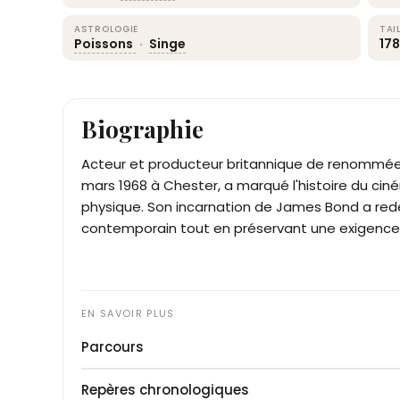
ASTROLOGIE
TAI
Poissons
·
Singe
17
Biographie
Acteur et producteur britannique de renommé
mars 1968 à Chester, a marqué l'histoire du cin
physique. Son incarnation de James Bond a redéf
contemporain tout en préservant une exigenc
Parcours
Daniel Craig commence sa formation au Nationa
Repères chronologiques
diplômé de la Guildhall School of Music and Dra