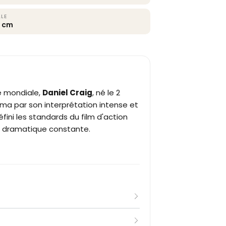
LLE
8 cm
e mondiale,
Daniel Craig
, né le 2
éma par son interprétation intense et
ini les standards du film d'action
e dramatique constante.
l Youth Theatre avant de sortir
ma en 1991. Ses débuts professionnels