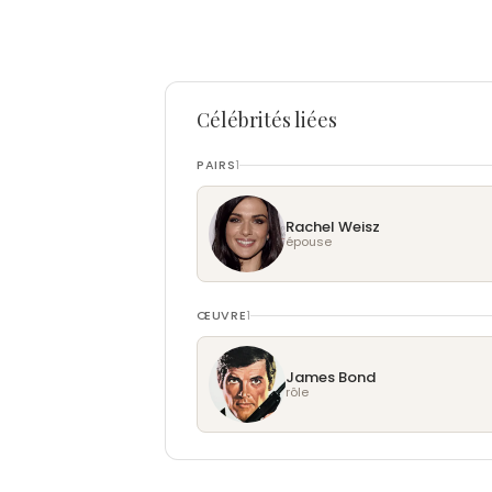
Célébrités liées
PAIRS
1
Rachel Weisz
épouse
ŒUVRE
1
James Bond
rôle