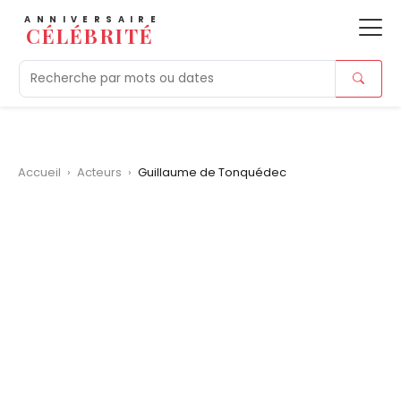
ANNIVERSAIRE
CÉLÉBRITÉ
Aujourd'hui
Tendances
Ajouts récents
Morts r
Accueil
›
Acteurs
›
Guillaume de Tonquédec