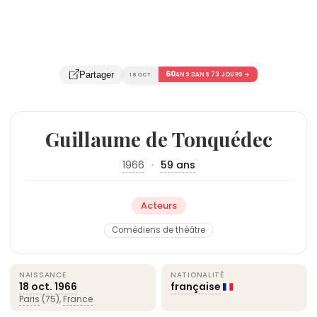
60
Partager
18 OCT.
ANS DANS 73 JOURS →
Guillaume de Tonquédec
1966
·
59 ans
Acteurs
Comédiens de théâtre
NAISSANCE
NATIONALITÉ
18 oct.
1966
française
Paris
(75),
France