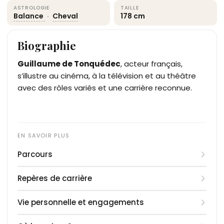
ASTROLOGIE
TAILLE
Balance
·
Cheval
178 cm
Biographie
Guillaume de Tonquédec
, acteur français,
s’illustre au cinéma, à la télévision et au théâtre
avec des rôles variés et une carrière reconnue.
Parcours
Guillaume de Tonquédec débute au théâtre en
Repères de carrière
1989 avec
Le Baladin du monde occidental
de
John Millington Synge. Formé au Conservatoire
1986
: Premier rôle au cinéma dans
Cours privé
.
Vie personnelle et engagements
national supérieur d’art dramatique, il apparaît au
1989
: Débute au théâtre avec
Le Baladin du
cinéma dès 1986 dans
monde occidental
Guillaume de Tonquédec naît le 18 octobre 1966 à
.
Cours privé
. Il se fait