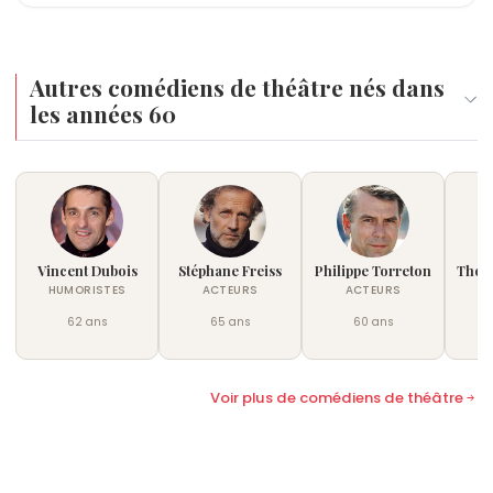
Autres comédiens de théâtre nés dans
les années 60
Vincent Dubois
Stéphane Freiss
Philippe Torreton
Thom
HUMORISTES
ACTEURS
ACTEURS
62 ans
65 ans
60 ans
Voir plus de comédiens de théâtre