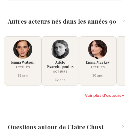
le début de sa carrière.
Autres acteurs nés dans les années 90
Emma Watson
Adèle
Emma Mackey
Iz
Exarchopoulos
ACTEURS
ACTEURS
C
ACTEURS
36 ans
30 ans
32 ans
Voir plus d'acteurs
Questions autour de Claire Chust