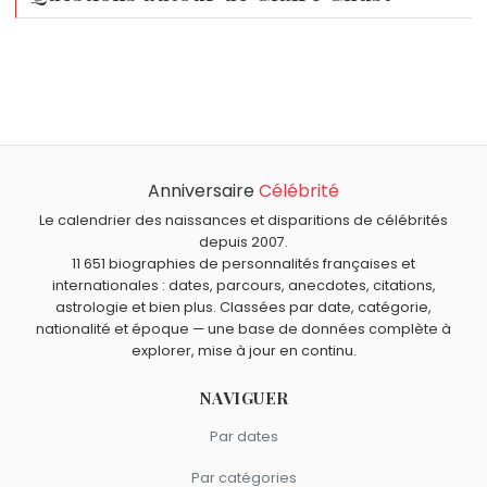
Qui est né le même jour que Claire Chust ?
Howard Shore
,
Félix Houphouët-Boigny
,
Julie Bataille
,
Quel âge a Claire Chust ?
Guillaume de Tonquédec
et
Sylvie Joly
sont nés le 18
Claire Chust a 33 ans. Elle aura 34 ans le 18 octobre.
octobre comme Claire Chust.
Quels acteurs sont nés en 1992 comme Claire Chust ?
Freddie Highmore
,
Cara Delevingne
,
Elizabeth Lail
,
Daisy
Anniversaire
Célébrité
Quels acteurs français sont du signe Balance comme
Ridley
et
John Boyega
sont nés en 1992.
Claire Chust ?
Le calendrier des naissances et disparitions de célébrités
Brigitte Bardot
,
Catherine Deneuve
,
Alexandra Lamy
,
depuis 2007.
11 651 biographies de personnalités françaises et
Yves Montand
et
Ingrid Chauvin
sont du signe Balance.
internationales : dates, parcours, anecdotes, citations,
astrologie et bien plus. Classées par date, catégorie,
nationalité et époque — une base de données complète à
explorer, mise à jour en continu.
NAVIGUER
Par dates
Par catégories