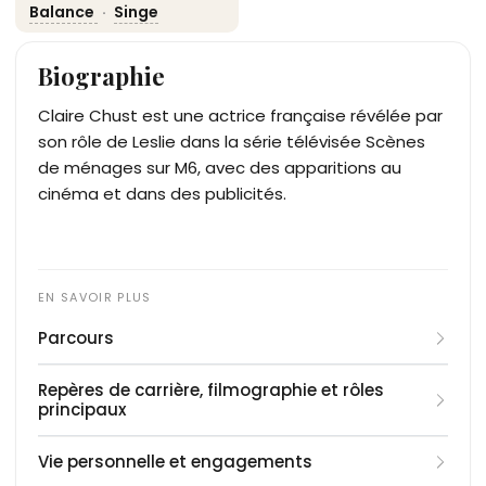
Balance
·
Singe
Biographie
Claire Chust est une actrice française révélée par
son rôle de Leslie dans la série télévisée Scènes
de ménages sur M6, avec des apparitions au
cinéma et dans des publicités.
Parcours
Claire Chust commence sa formation théâtrale
Repères de carrière, filmographie et rôles
après un baccalauréat scientifique. Elle suit une
principaux
licence de théâtre à l'Université Sorbonne-
2010
: Début des études en licence de théâtre à
Nouvelle dès 2010, tout en se formant au
Vie personnelle et engagements
la Sorbonne-Nouvelle.
Conservatoire de Bourg-la-Reine. De 2013 à 2016,