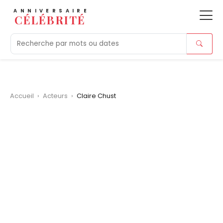
ANNIVERSAIRE
CÉLÉBRITÉ
Aujourd'hui
Tendances
Ajouts récents
Morts r
Accueil
›
Acteurs
›
Claire Chust