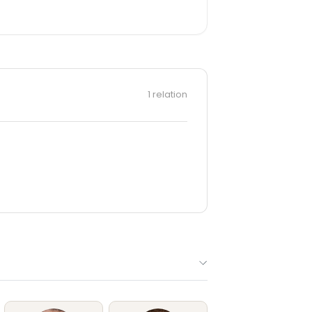
nal+
, coréalisée avec Pierre-François
lisée avec Pierre-François Martin-
ns
Les K d'Or
, premier film de
Jérémy
 Video avec Ramzy Bedia.
s) ;
Tout simplement fan
sur Prime
1 relation