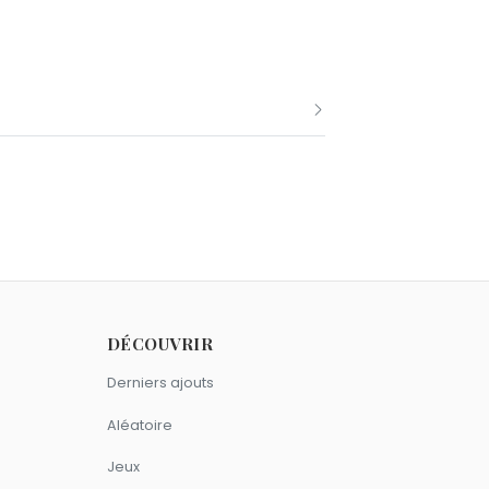
0 dans la série H sur Canal+ et au
 2019. La série est une satire
age célébré en 2016 en Guadeloupe.
DÉCOUVRIR
tats-Unis à 18 ans, travaillé comme
Derniers ajouts
ue les séries Platane et Tout simplement
.
Aléatoire
mme Éric Judor.
Jeux