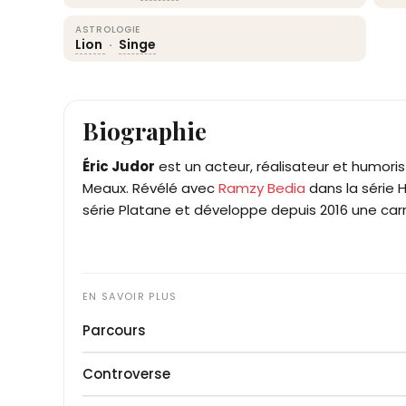
ASTROLOGIE
Lion
·
Singe
Biographie
Éric Judor
est un acteur, réalisateur et humoriste
Meaux. Révélé avec
Ramzy Bedia
dans la série H
série Platane et développe depuis 2016 une carri
Parcours
Né le 25 juillet 1968 à Meaux, Éric Judor est issu 
Controverse
Guadeloupe et d'une mère autrichienne. À 18 ans,
tennis professionnel aux États-Unis, où il est alo
En 2010, Éric Judor est interpellé et placé en g