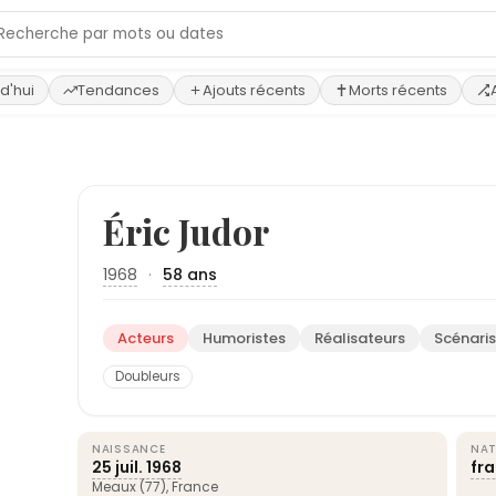
d'hui
Tendances
Ajouts récents
Morts récents
Éric Judor
1968
·
58 ans
Acteurs
Humoristes
Réalisateurs
Scénaris
Doubleurs
NAISSANCE
NAT
25 juil.
1968
fr
Meaux (77),
France