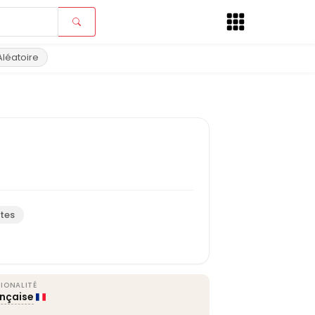
Aléatoire
tes
IONALITÉ
ançaise