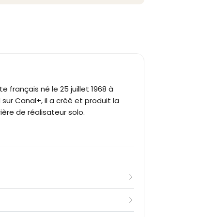
 français né le 25 juillet 1968 à
 sur Canal+, il a créé et produit la
ère de réalisateur solo.
d'un père français originaire de la
 il tente une carrière de joueur de
rs classé 4/6 en France : l'aventure
arde à vue dans le 8e arrondissement