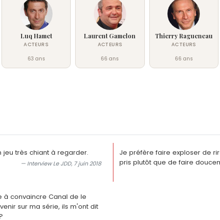
Luq Hamet
Laurent Gamelon
Thierry Ragueneau
ACTEURS
ACTEURS
ACTEURS
63 ans
66 ans
66 ans
jeu très chiant à regarder.
Je préfère faire exploser de r
pris plutôt que de faire douce
— Interview Le JDD, 7 juin 2018
e à convaincre Canal de le
venir sur ma série, ils m'ont dit
?