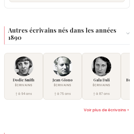
Autres écrivains nés dans les années
1890
Dodie Smith
Jean Giono
Gala Dalí
Bori
ÉCRIVAINS
ÉCRIVAINS
ÉCRIVAINS
É
† à 94 ans
† à 75 ans
† à 87 ans
†
Voir plus de écrivains