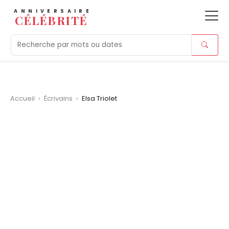
ANNIVERSAIRE
CÉLÉBRITÉ
Aujourd'hui
Tendances
Ajouts récents
Morts r
Accueil
›
Écrivains
›
Elsa Triolet