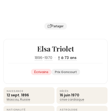
Partager
Elsa Triolet
1896
–
1970
·
† à 73 ans
Écrivains
Prix Goncourt
NAISSANCE
DÉCÈS
12 sept.
1896
16 juin
1970
Moscou
,
Russie
crise cardiaque
NATIONALITÉ
ASTROLOGIE