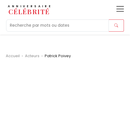
ANNIVERSAIRE
CÉLÉBRITÉ
Aujourd'hui
Tendances
Ajouts récents
Morts r
Accueil
›
Acteurs
›
Patrick Poivey