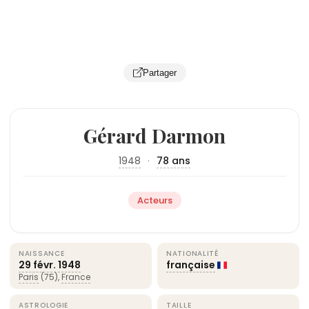
Partager
Gérard Darmon
1948
·
78 ans
Acteurs
NAISSANCE
NATIONALITÉ
29 févr.
1948
française
Paris
(75),
France
ASTROLOGIE
TAILLE