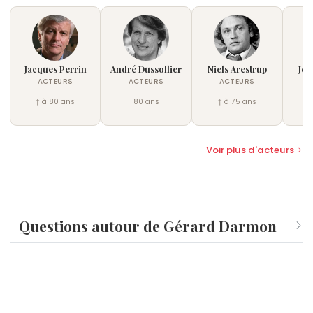
Jacques Perrin
André Dussollier
Niels Arestrup
Jea
ACTEURS
ACTEURS
ACTEURS
† à 80 ans
80 ans
† à 75 ans
†
Voir plus d'acteurs
Questions autour de Gérard Darmon
Qui est né le même jour que Gérard Darmon ?
Antonio Sabàto, Jr.
,
Laurent Louis
,
Alex Rocco
,
Gérard
Quel âge a Gérard Darmon ?
Loussine
et
Sugar Sammy
sont nés le 29 février comme