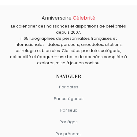
Gérard Darmon a 78 ans. Il aura 79 ans le 1 mars.
Gérard Darmon.
Quels acteurs français sont nés en 1948 comme Gérard
Darmon ?
Anniversaire
Célébrité
Gérard Depardieu
,
Nathalie Baye
,
Jean Reno
,
Claude
Quels acteurs sont nés à Paris comme Gérard Darmon ?
Jade
et
Chantal Nobel
sont nés en 1948.
Le calendrier des naissances et disparitions de célébrités
Brigitte Bardot
,
Jean Gabin
,
Catherine Deneuve
,
depuis 2007.
Quels acteurs français sont du signe Poissons comme
11 651 biographies de personnalités françaises et
Micheline Presle
et
Anémone
sont nés à
Paris
.
Gérard Darmon ?
internationales : dates, parcours, anecdotes, citations,
Michèle Morgan
,
Miou-Miou
,
Isabelle Huppert
,
Ramzy
astrologie et bien plus. Classées par date, catégorie,
Bedia
et
François Perrot
sont du signe Poissons.
nationalité et époque — une base de données complète à
explorer, mise à jour en continu.
NAVIGUER
Par dates
Par catégories
Par lieux
Par âges
Par prénoms