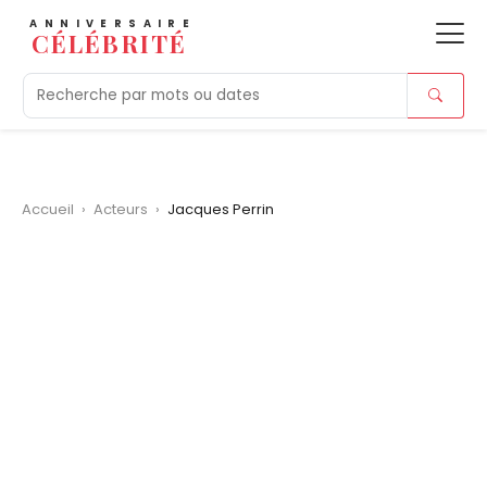
ANNIVERSAIRE
CÉLÉBRITÉ
Aujourd'hui
Tendances
Ajouts récents
Morts r
Accueil
›
Acteurs
›
Jacques Perrin