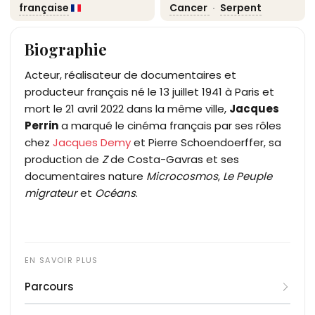
française
Cancer
·
Serpent
Biographie
Acteur, réalisateur de documentaires et
producteur français né le 13 juillet 1941 à Paris et
mort le 21 avril 2022 dans la même ville,
Jacques
Perrin
a marqué le cinéma français par ses rôles
chez
Jacques Demy
et Pierre Schoendoerffer, sa
production de
Z
de Costa-Gavras et ses
documentaires nature
Microcosmos
,
Le Peuple
migrateur
et
Océans
.
Parcours
Né Jacques André Simonet, fils de la comédienne