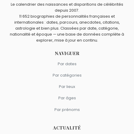
et
Claudio Brook
sont morts le 18 octobre comme Jean
Jean Panzani ?
Le calendrier des naissances et disparitions de célébrités
Panzani.
Francis Bouygues
,
Bernard Tapie
,
Serge Dassault
,
Jean-
depuis 2007.
Quels personnalités d’affaires français sont du signe
11 652 biographies de personnalités françaises et
Louis David
et
Bernard Darty
sont nés à
Paris
.
Balance comme Jean Panzani ?
internationales : dates, parcours, anecdotes, citations,
Edmond de Rothschild
,
Henri Giscard d'Estaing
,
André
astrologie et bien plus. Classées par date, catégorie,
Rousselet
,
Liliane Bettencourt
et
Roland Faure
sont du
nationalité et époque — une base de données complète à
explorer, mise à jour en continu.
signe Balance.
NAVIGUER
Par dates
Par catégories
Par lieux
Par âges
Par prénoms
ACTUALITÉ