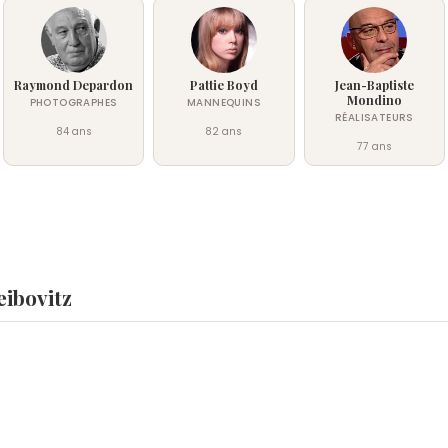
Raymond Depardon
Pattie Boyd
Jean-Baptiste
Mondino
PHOTOGRAPHES
MANNEQUINS
RÉALISATEURS
84 ans
82 ans
77 ans
eibovitz
 ?
Pierre Mathieu
et
Emma Peel
sont nés le 2 octobre comme A
 le 2 octobre.
 comme Annie Leibovitz ?