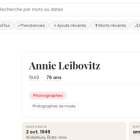
d'hui
Tendances
Ajouts récents
Morts récents
Annie Leibovitz
1949
·
76 ans
Photographes
Photographes de mode
NAISSANCE
NAT
2 oct.
1949
am
Waterbury,
États-Unis