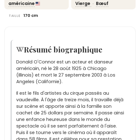
américaine
Vierge
·
Bœuf
170 cm
TAILLE
Résumé biographique
Donald O'Connor est un acteur et danseur
américain, né le 28 août 1925 à Chicago
(Illinois) et mort le 27 septembre 2003 à Los
Angeles (Californie).
Il est le fils d'artistes du cirque passés au
vaudeville. À l'âge de treize mois, il travaille déjà
sur scène et apporte ainsi à la famille son
cachet de 25 dollars par semaine. Il passe ainsi
une enfance heureuse dans le monde du
spectacle où il se sent parfaitement à l'aise.
Puis il se tourne vers le cinéma où il apparaît
dans 58 films. Il est célèbre pour sa prestation