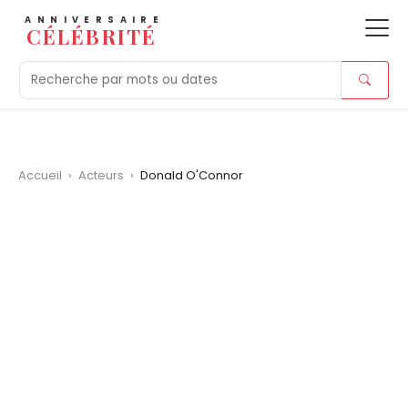
ANNIVERSAIRE
CÉLÉBRITÉ
Aujourd'hui
Tendances
Ajouts récents
Morts r
Accueil
›
Acteurs
›
Donald O'Connor