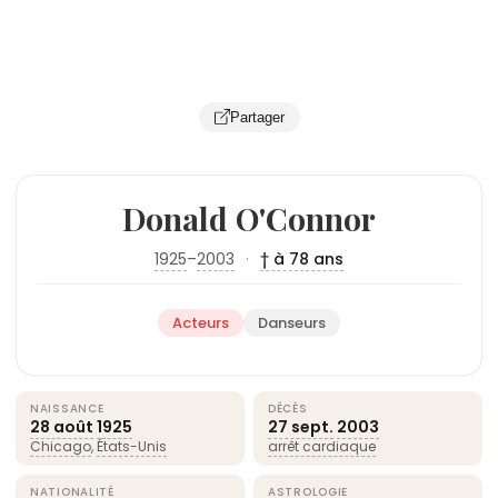
Partager
Donald O'Connor
1925
–
2003
·
† à 78 ans
Acteurs
Danseurs
NAISSANCE
DÉCÈS
28 août
1925
27 sept.
2003
Chicago
,
États-Unis
arrêt cardiaque
NATIONALITÉ
ASTROLOGIE