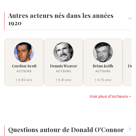
Autres acteurs nés dans les années
1920
Gordon Scott
Dennis Weaver
Brian Keith
DeFo
ACTEURS
ACTEURS
ACTEURS
† à 80 ans
† à 81 ans
† à 75 ans
†
Voir plus d'acteurs
Questions autour de Donald O'Connor