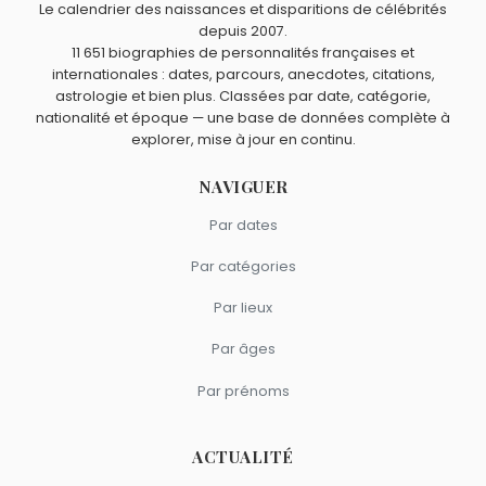
Le calendrier des naissances et disparitions de célébrités
comme George Gershwin.
John Williams
,
Bernard Herrmann
,
Alan Silvestri
,
Richard
depuis 2007.
Quels compositeurs américains sont du signe Balance
11 651 biographies de personnalités françaises et
M. Sherman
et
Marvin Hamlisch
sont nés à
New York
.
comme George Gershwin ?
internationales : dates, parcours, anecdotes, citations,
Dizzy Gillespie
,
Mike Post
et
Patrick Cowley
sont du
astrologie et bien plus. Classées par date, catégorie,
signe Balance.
nationalité et époque — une base de données complète à
explorer, mise à jour en continu.
NAVIGUER
Par dates
Par catégories
Par lieux
Par âges
Par prénoms
ACTUALITÉ