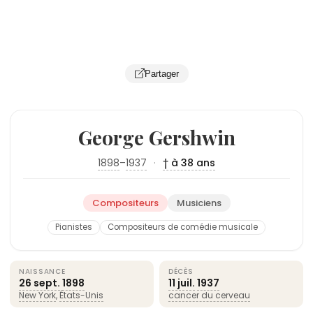
Partager
George Gershwin
1898
–
1937
·
† à 38 ans
Compositeurs
Musiciens
Pianistes
Compositeurs de comédie musicale
NAISSANCE
DÉCÈS
26 sept.
1898
11 juil.
1937
New York
,
États-Unis
cancer du cerveau