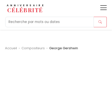
ANNIVERSAIRE
CÉLÉBRITÉ
Aujourd'hui
Tendances
Ajouts récents
Morts r
Accueil
›
Compositeurs
›
George Gershwin