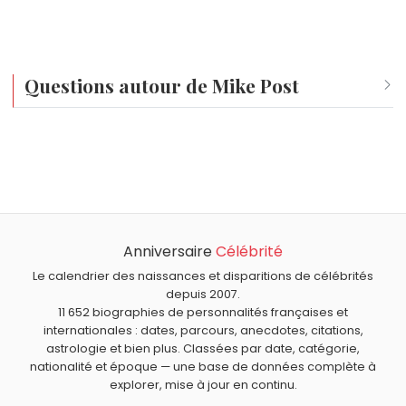
Questions autour de Mike Post
Qui est né le même jour que Mike Post ?
Anaïs Demoustier
,
Michelangelo Antonioni
,
Yves Rénier
,
Quel âge a Mike Post ?
Trevor Howard
et
Lech Wałęsa
sont nés le 29
Mike Post a 81 ans. Il aura 82 ans le 29 septembre.
septembre comme Mike Post.
Quels compositeurs américains sont du signe Balance
comme Mike Post ?
Anniversaire
Célébrité
Dizzy Gillespie
,
George Gershwin
et
Patrick Cowley
sont
du signe Balance.
Le calendrier des naissances et disparitions de célébrités
depuis 2007.
11 652 biographies de personnalités françaises et
internationales : dates, parcours, anecdotes, citations,
astrologie et bien plus. Classées par date, catégorie,
nationalité et époque — une base de données complète à
explorer, mise à jour en continu.