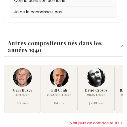
Connu dans son domaine
Je ne le connaissais pas
Autres compositeurs nés dans les
années 1940
Gary Busey
Bill Conti
David Crosby
Ran
ACTEURS
COMPOSITEURS
CHANTEURS
COM
82 ans
84 ans
† à 81 ans
Voir plus de compositeurs