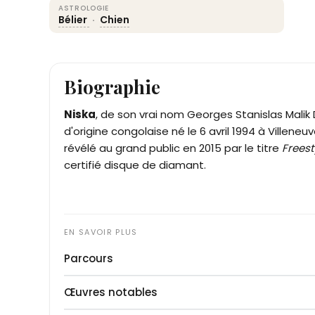
ASTROLOGIE
Bélier
·
Chien
Biographie
Niska
, de son vrai nom Georges Stanislas Malik 
d'origine congolaise né le 6 avril 1994 à Ville
révélé au grand public en 2015 par le titre
Freest
certifié disque de diamant.
Parcours
Georges Stanislas Malik Dinga-Pinto grandit d
Œuvres notables
à Évry-Courcouronnes (Essonne), au sein d'une f