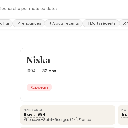
d'hui
Tendances
Ajouts récents
Morts récents
Niska
1994
·
32 ans
Rappeurs
NAISSANCE
NAT
6 avr.
1994
fr
Villeneuve-Saint-Georges (94),
France