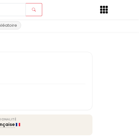
Aléatoire
IONALITÉ
ançaise