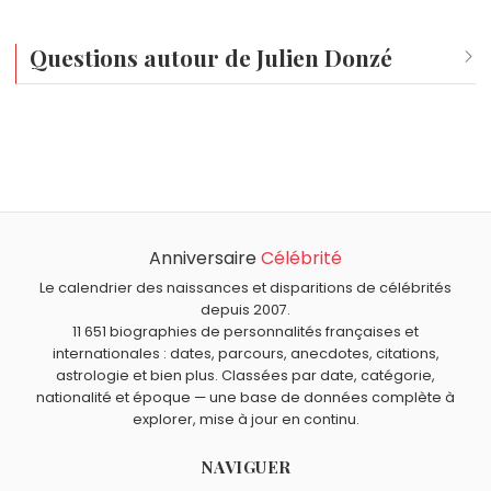
Questions autour de Julien Donzé
Qui est né le même jour que Julien Donzé ?
Abhimanyu Mishra
,
Nabilla Benattia
,
Mathieu Delarive
,
Quel âge a Julien Donzé ?
Hiram Maxim
et
Julie Zenatti
sont nés le 5 février
Julien Donzé a 39 ans. Il aura 40 ans le 5 février.
comme Julien Donzé.
Quels personnalités des réseaux sociaux sont nés en
1987 comme Julien Donzé ?
Anniversaire
Célébrité
Norman Thavaud
,
Hugo Dessioux
,
Jeremstar
,
Kemar
et
Quels personnalités des réseaux sociaux sont du signe
Chiara Ferragni
sont nés en 1987.
Verseau comme Julien Donzé ?
Le calendrier des naissances et disparitions de célébrités
depuis 2007.
Inoxtag
,
Squeezie
,
Natoo
,
Josh Richards
et
Henry Tran
11 651 biographies de personnalités françaises et
sont du signe Verseau.
internationales : dates, parcours, anecdotes, citations,
astrologie et bien plus. Classées par date, catégorie,
nationalité et époque — une base de données complète à
explorer, mise à jour en continu.
NAVIGUER