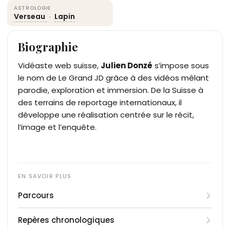
ASTROLOGIE
Verseau
·
Lapin
Biographie
Vidéaste web suisse,
Julien Donzé
s’impose sous
le nom de Le Grand JD grâce à des vidéos mêlant
parodie, exploration et immersion. De la Suisse à
des terrains de reportage internationaux, il
développe une réalisation centrée sur le récit,
l’image et l’enquête.
Parcours
Julien Donzé naît le 5 février 1987 à Genève et se
Repères chronologiques
forme aux métiers de l’image (cadre, montage,