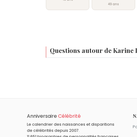
49 ans
Questions autour de Karine
Qui est né le même jour que Karine Lima ?
Jean-Michel Caradec
,
Grégory Montel
,
Quel âge a Karine Lima ?
Lima.
Karine Lima a 48 ans. Elle aura 49 ans l
Quels animateurs français sont nés en 197
Tania Young
,
Christophe Beaugrand
,
Sév
Quels animateurs français sont du signe V
Anniversaire
Célébrité
N
Grichka Bogdanoff
,
Igor Bogdanoff
,
Géra
Le calendrier des naissances et disparitions
Pa
de célébrités depuis 2007.
11 651 biographies de personnalités françaises