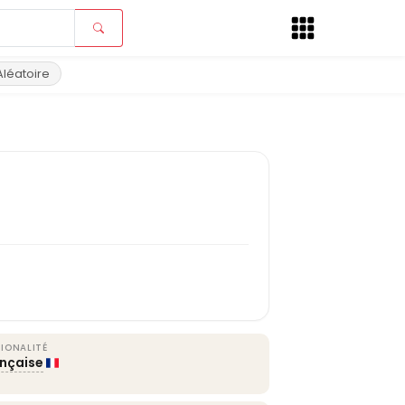
Aléatoire
IONALITÉ
ançaise