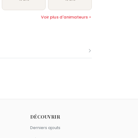
Voir plus d'animateurs
 nés le 20 septembre comme Karine
en 1977.
DÉCOUVRIR
Vierge.
Derniers ajouts