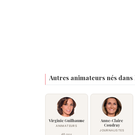
Autres animateurs nés dans 
Virginie Guilhaume
Anne-Claire
Coudray
ANIMATEURS
JOURNALISTES
48 ans