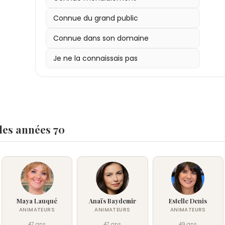
Connue du grand public
Connue dans son domaine
Je ne la connaissais pas
les années 70
Maya Lauqué
Anaïs Baydemir
Estelle Denis
ANIMATEURS
ANIMATEURS
ANIMATEURS
47 ans
47 ans
49 ans