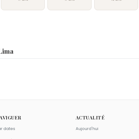
 Lima
Patrick Poivre d'Arvor
,
George R. R. Martin
et
Dany Carrel
sont
e 20 septembre.
7 comme Karine Lima ?
erine Ferrer
,
Stéphanie Renouvin
et
Sophie Ferjani
sont nés 
ierge comme Karine Lima ?
AVIGUER
ACTUALITÉ
ldine Carré
,
Michel Drucker
et
Valérie Bénaïm
sont du signe 
r dates
Aujourd'hui