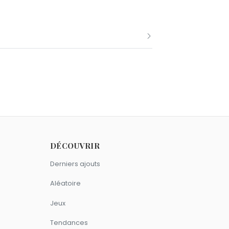
nés le 23 décembre comme Églantine
DÉCOUVRIR
ricorne.
Derniers ajouts
Aléatoire
Jeux
Tendances