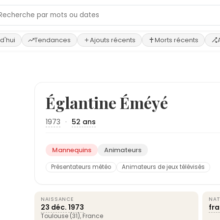
d'hui
Tendances
Ajouts récents
Morts récents
Églantine Éméyé
1973
·
52 ans
Mannequins
Animateurs
Présentateurs météo
Animateurs de jeux télévisés
NAISSANCE
NAT
23 déc.
1973
fr
Toulouse
(31),
France