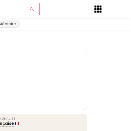
Aléatoire
IONALITÉ
ançaise