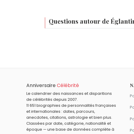
Questions autour de Églant
Qui est né le même jour que Églantine Éméy
Robert Elliot Kahn
,
Alison Sudol
,
Harry Ca
Quel âge a Églantine Éméyé ?
Éméyé.
Églantine Éméyé a 52 ans. Elle aura 53 
Quels mannequins sont nés en 1973 comme 
Eva Herzigová
,
Inés Sastre
,
Heidi Klum
,
L
Quels mannequins français sont du signe 
Anniversaire
Célébrité
N
Delphine Wespiser
,
Corinne Coman
,
Sat
Le calendrier des naissances et disparitions
Pa
de célébrités depuis 2007.
11 651 biographies de personnalités françaises
Pa
et internationales : dates, parcours,
anecdotes, citations, astrologie et bien plus.
Pa
Classées par date, catégorie, nationalité et
époque — une base de données complète à
P