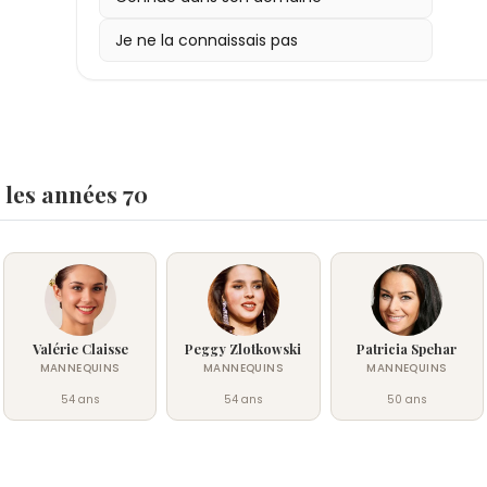
audiovisuels à forte valeur humaine, tout en re
Je ne la connaissais pas
intégrité journalistique. Son parcours, marqué 
mode vers l'information engagée, illustre une car
volonté de transmettre des savoirs tout en dé
majeures pour la société contemporaine.
les années 70
Valérie Claisse
Peggy Zlotkowski
Patricia Spehar
MANNEQUINS
MANNEQUINS
MANNEQUINS
54 ans
54 ans
50 ans