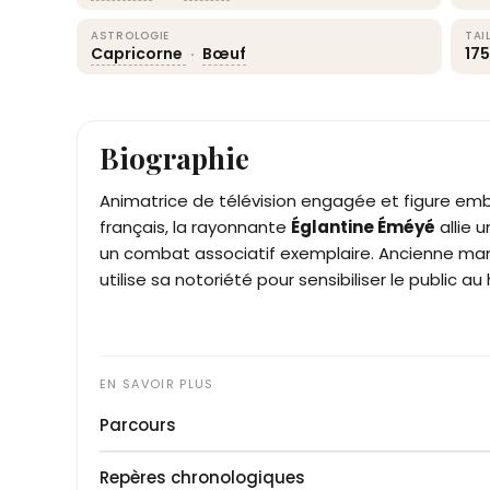
ASTROLOGIE
TAI
Capricorne
·
Bœuf
17
Biographie
Animatrice de télévision engagée et figure em
français, la rayonnante
Églantine Éméyé
allie 
un combat associatif exemplaire. Ancienne mann
utilise sa notoriété pour sensibiliser le public a
Parcours
Églantine Éméyé débute sa trajectoire profess
Repères chronologiques
avoir été recrutée par la prestigieuse agence Fo