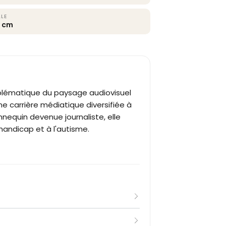
LLE
5 cm
blématique du paysage audiovisuel
une carrière médiatique diversifiée à
equin devenue journaliste, elle
u handicap et à l'autisme.
ionnelle dans le mannequinat après
rd. Pendant six années, elle parcourt