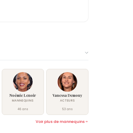
stant une voix respectée pour son
par une évolution constante de la
rière bâtie sur l'authenticité et la
fendant des causes sociales
Noémie Lenoir
Vanessa Demouy
MANNEQUINS
ACTEURS
46 ans
53 ans
Voir plus de mannequins