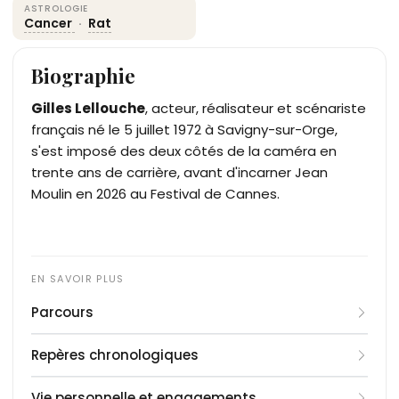
ASTROLOGIE
Cancer
·
Rat
Biographie
Gilles Lellouche
, acteur, réalisateur et scénariste
français né le 5 juillet 1972 à Savigny-sur-Orge,
s'est imposé des deux côtés de la caméra en
trente ans de carrière, avant d'incarner Jean
Moulin en 2026 au Festival de Cannes.
Parcours
Fils d'une mère bretonne d'origine irlandaise,
Repères chronologiques
chanteuse de gala, et d'un père juif algérien
devenu chef comptable, Gilles Lellouche grandit à
1972
: naissance le 5 juillet à Savigny-sur-Orge
Vie personnelle et engagements