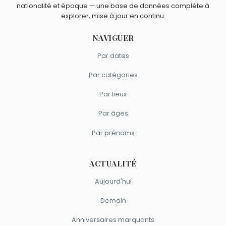
et
Louane
sont du signe Sagittaire.
nationalité et époque — une base de données complète à
explorer, mise à jour en continu.
NAVIGUER
Par dates
Par catégories
Par lieux
Par âges
Par prénoms
ACTUALITÉ
Aujourd'hui
Demain
Anniversaires marquants