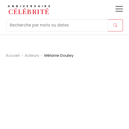
ANNIVERSAIRE
CÉLÉBRITÉ
Aujourd'hui
Tendances
Ajouts récents
Morts r
Accueil
›
Acteurs
›
Mélanie Doutey