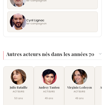
ex-compagnon
Cyril Lignac
ex-compagnon
Autres acteurs nés dans les années 70
Julie Bataille
Audrey Tautou
Virginie Ledoyen
Ali
ACTEURS
ACTEURS
ACTEURS
50 ans
49 ans
49 ans