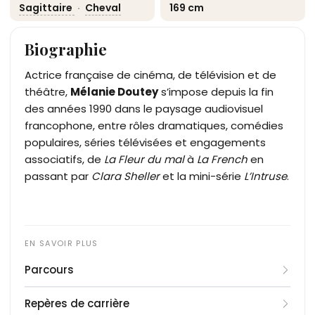
Sagittaire
·
Cheval
169 cm
Biographie
Actrice française de cinéma, de télévision et de
théâtre,
Mélanie Doutey
s’impose depuis la fin
des années 1990 dans le paysage audiovisuel
francophone, entre rôles dramatiques, comédies
populaires, séries télévisées et engagements
associatifs, de
La Fleur du mal
à
La French
en
passant par
Clara Sheller
et la mini-série
L’Intruse
.
Parcours
Née le 22 novembre 1978 à Paris dans une famille
Repères de carrière
de comédiens, Mélanie Doutey est la fille d’Alain