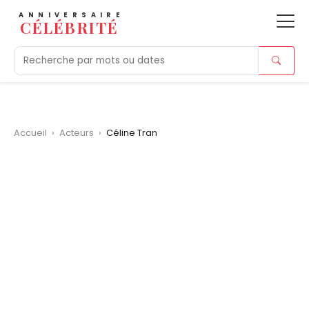
ANNIVERSAIRE
CÉLÉBRITÉ
Aujourd'hui
Tendances
Ajouts récents
Morts r
Accueil
›
Acteurs
›
Céline Tran