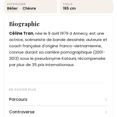
ASTROLOGIE
TAILLE
Bélier
·
Chèvre
165 cm
Biographie
Céline Tran
, née le 9 avril 1979 à Annecy, est une
actrice, scénariste de bande dessinée, auteure et
coach française d'origine franco-vietnamienne,
connue durant sa carrière pornographique (2001-
2013) sous le pseudonyme Katsuni, récompensée
par plus de 35 prix internationaux.
Parcours
Céline Tran grandit à Annecy dans une famille
Controverse
franco-vietnamienne. Après son baccalauréat,