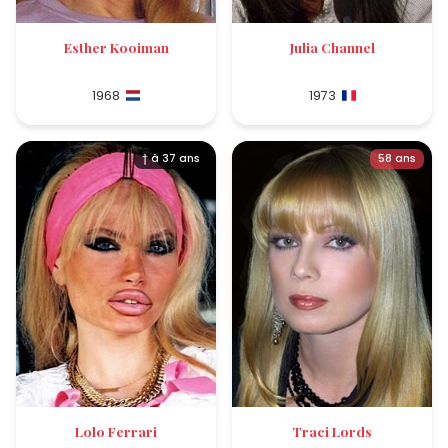
Esther Kooiman
Julia Channel
1968
1973
† à 37 ans
58 ans
Lolo Ferrari
Traci Lords