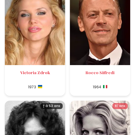
Victoria Zdrok
Rocco Siffredi
1973
1964
† à 53 ans
81 ans