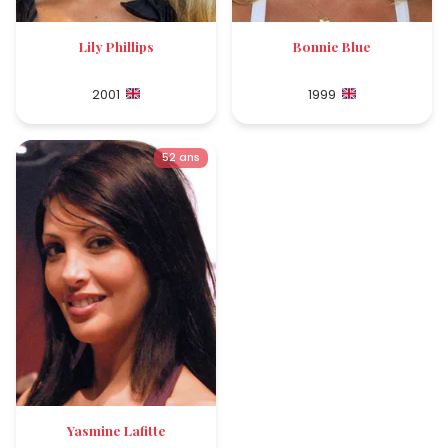
Lily Phillips
Bonnie Blue
2001
1999
52 ans
Yasmine Lafitte