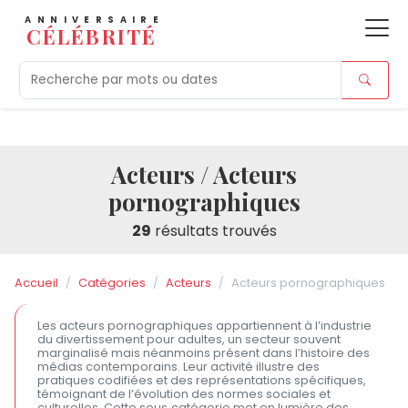
ANNIVERSAIRE
CÉLÉBRITÉ
Aujourd'hui
Tendances
Ajouts récents
Morts r
Acteurs / Acteurs
pornographiques
29
résultats trouvés
Accueil
Catégories
Acteurs
Acteurs pornographiques
Les acteurs pornographiques appartiennent à l’industrie
du divertissement pour adultes, un secteur souvent
marginalisé mais néanmoins présent dans l’histoire des
médias contemporains. Leur activité illustre des
pratiques codifiées et des représentations spécifiques,
témoignant de l’évolution des normes sociales et
culturelles. Cette sous‑catégorie met en lumière des