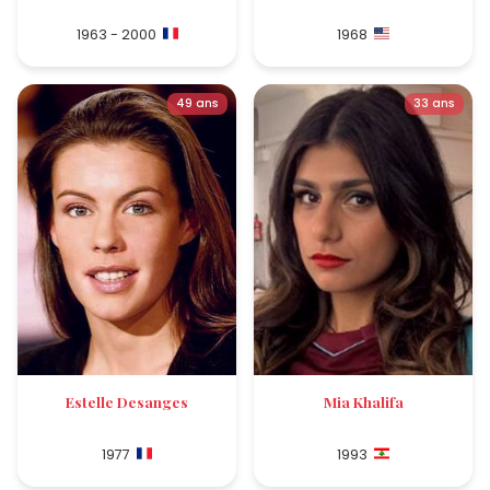
1963 - 2000
1968
49 ans
33 ans
Estelle Desanges
Mia Khalifa
1977
1993