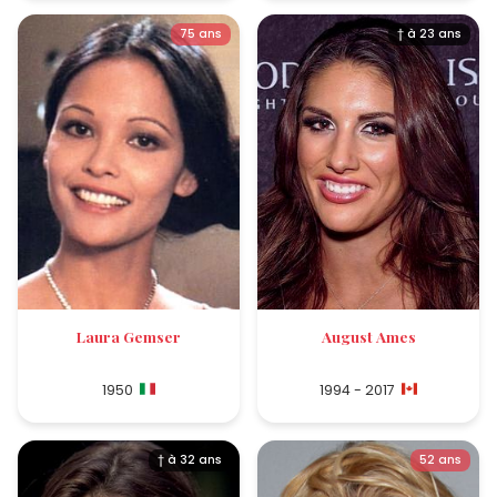
75 ans
† à 23 ans
Laura Gemser
August Ames
1950
1994 - 2017
† à 32 ans
52 ans