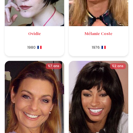
Ovidie
Mélanie Coste
1980
1976
57 ans
52 ans