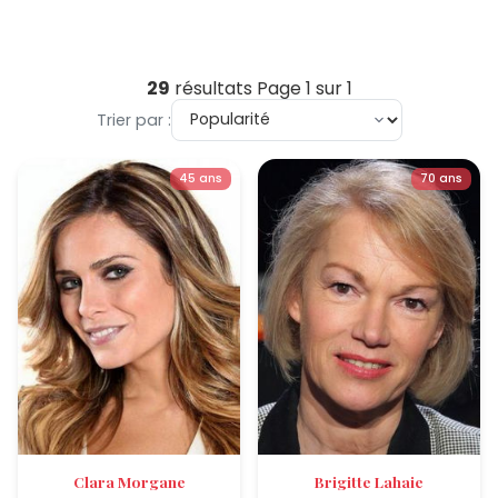
29
résultats
Page 1 sur 1
Trier par :
45 ans
70 ans
Clara Morgane
Brigitte Lahaie