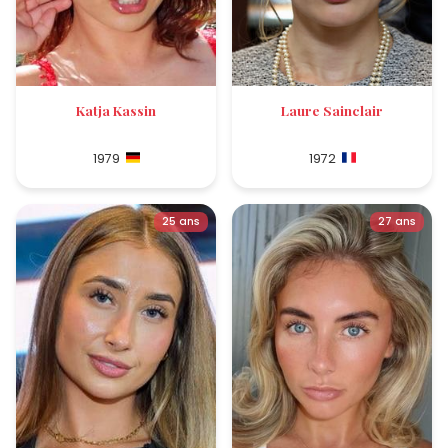
Katja Kassin
Laure Sainclair
1979
1972
25 ans
27 ans