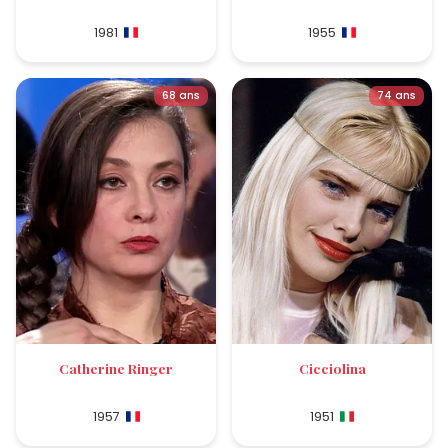
1981
1955
68 ans
74 ans
Catherine Ringer
Cicciolina
1957
1951