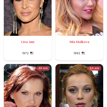
Lisa Ann
Mia Malkova
1972
1992
46 ans
54 ans