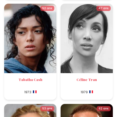
52 ans
47 ans
Tabatha Cash
Céline Tran
1973
1979
53 ans
62 ans