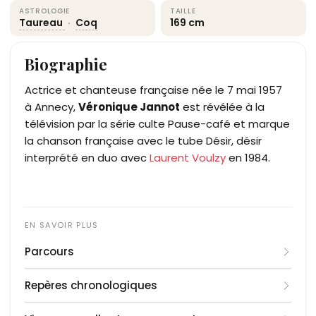
ASTROLOGIE
TAILLE
Taureau
·
Coq
169 cm
Biographie
Actrice et chanteuse française née le 7 mai 1957
à Annecy,
Véronique Jannot
est révélée à la
télévision par la série culte Pause-café et marque
la chanson française avec le tube Désir, désir
interprété en duo avec
Laurent Voulzy
en 1984.
Parcours
Véronique Jannot débute à la télévision en 1972, à
Repères chronologiques
14 ans, dans
Le Jeune Fabre
de Cécile Aubry, aux
côtés de
1957
: naissance le 7 mai à Annecy, en Haute-
Mehdi
. Elle enchaîne avec les feuilletons