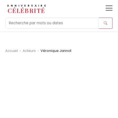
ANNIVERSAIRE
CÉLÉBRITÉ
Aujourd'hui
Tendances
Ajouts récents
Morts r
Accueil
›
Acteurs
›
Véronique Jannot