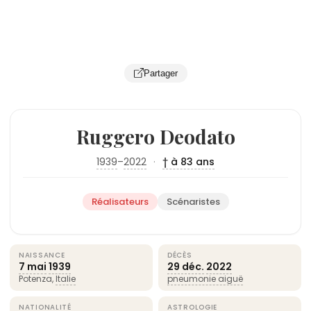
Partager
Ruggero Deodato
1939
–
2022
·
† à 83 ans
Réalisateurs
Scénaristes
NAISSANCE
DÉCÈS
7 mai
1939
29 déc.
2022
Potenza,
Italie
pneumonie aiguë
NATIONALITÉ
ASTROLOGIE