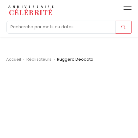
ANNIVERSAIRE
CÉLÉBRITÉ
Aujourd'hui
Tendances
Ajouts récents
Morts r
Accueil
›
Réalisateurs
›
Ruggero Deodato