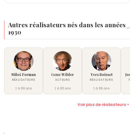
Autres réalisateurs nés dans les années
1930
Miloš Forman
Gene Wilder
Yves Boisset
Joel
RÉALISATEURS
ACTEURS
RÉALISATEURS
RÉ
† à 86 ans
† à 83 ans
† à 86 ans
†
Voir plus de réalisateurs