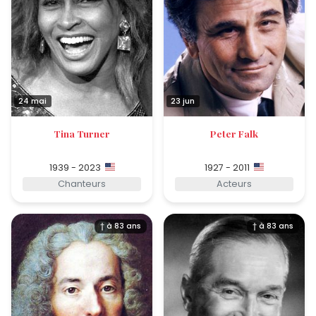
24 mai
23 jun
Tina Turner
Peter Falk
1939 - 2023
1927 - 2011
Chanteurs
Acteurs
† à 83 ans
† à 83 ans