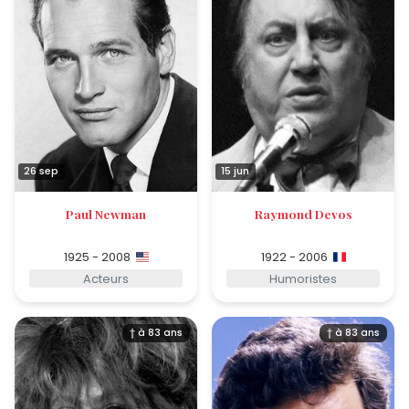
26 sep
15 jun
Paul Newman
Raymond Devos
1925 - 2008
1922 - 2006
Acteurs
Humoristes
† à 83 ans
† à 83 ans