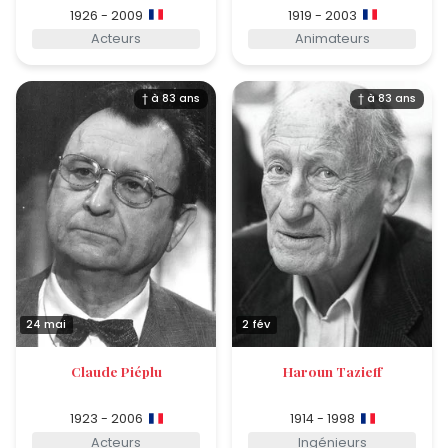
1926 - 2009
1919 - 2003
Acteurs
Animateurs
† à 83 ans
† à 83 ans
24 mai
2 fév
Claude Piéplu
Haroun Tazieff
1923 - 2006
1914 - 1998
Acteurs
Ingénieurs