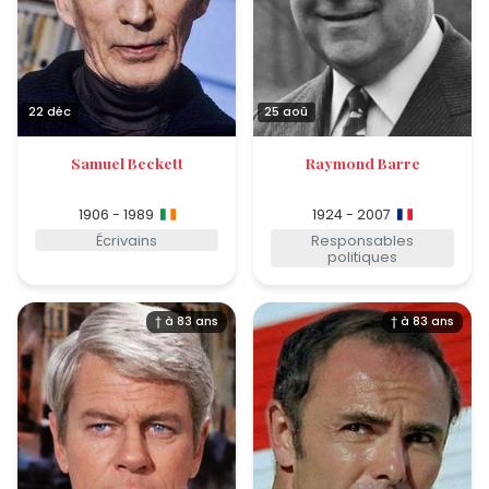
22 déc
25 aoû
Samuel Beckett
Raymond Barre
1906 - 1989
1924 - 2007
Écrivains
Responsables
politiques
† à 83 ans
† à 83 ans