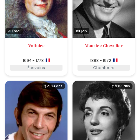
30 mai
1er jan
Voltaire
Maurice Chevalier
1694 - 1778
1888 - 1972
Écrivains
Chanteurs
† à 83 ans
† à 83 ans