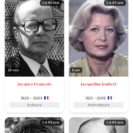
† à 83 ans
† à 83 ans
25 nov
9 jan
Jacques François
Jacqueline Joubert
1920 - 2003
1921 - 2005
Acteurs
Animateurs
† à 83 ans
† à 83 ans