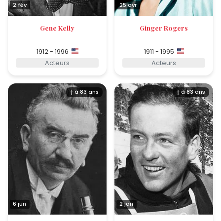
2 fév
25 avr
Gene Kelly
Ginger Rogers
1912 - 1996
1911 - 1995
Acteurs
Acteurs
† à 83 ans
† à 83 ans
6 jun
2 jan