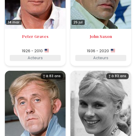
14 mar
25 jul
Peter Graves
John Saxon
1926 - 2010
1936 - 2020
Acteurs
Acteurs
† à 83 ans
† à 83 ans