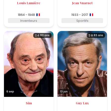
Louis Lumière
Jean Vuarnet
1864 - 1948
1933 - 2017
Inventeurs
Sportifs
† à 83 ans
† à 83 ans
6 sep
13 jun
Sim
Guy Lux