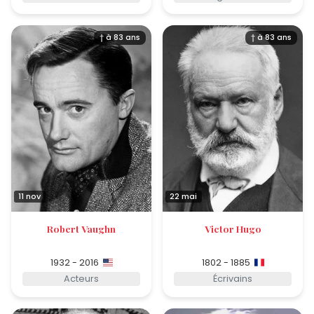
† à 83 ans
† à 83 ans
11 nov
22 mai
Robert Vaughn
Victor Hugo
1932 - 2016
1802 - 1885
Acteurs
Écrivains