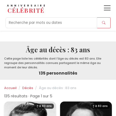
ANNIVERSAIRE
CÉLÉBRITÉ
Aujourd'hui
Tendances
Ajouts récents
Morts r
Âge au décès : 83 ans
Cette page liste les célébrités dont l'âge au décès est 83 ans. Elle
regroupe des personnalités connues partageant le même âge au
moment de leur décès.
135 personnalités
Accueil
Décès
Âge au décès : 83 ans
135 résultats · Page 1 sur 5
† à 83 ans
† à 83 ans