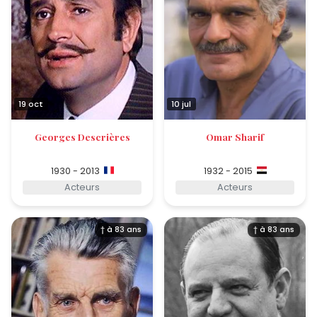
19 oct
10 jul
Georges Descrières
Omar Sharif
1930 - 2013
1932 - 2015
Acteurs
Acteurs
† à 83 ans
† à 83 ans