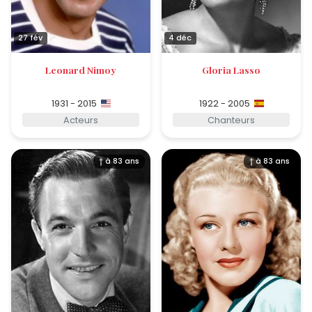
27 fév
4 déc
Leonard Nimoy
Gloria Lasso
1931 - 2015
1922 - 2005
Acteurs
Chanteurs
† à 83 ans
† à 83 ans