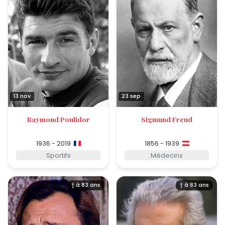
13 nov
23 sep
Raymond Poulidor
Sigmund Freud
1936 - 2019
1856 - 1939
Sportifs
Médecins
† à 83 ans
† à 83 ans