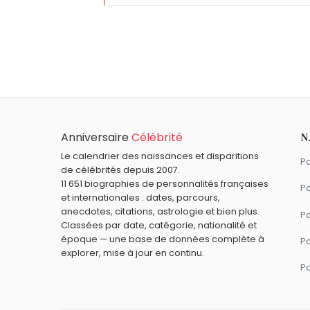
Qui est né le même jour que Georges Descr
Samantha Fox
,
Olivier Nakache
,
Thomas 
À quel âge est mort Georges Descrières ?
Georges Descrières est mort à 83 ans, l
Qui est mort le même jour que Georges Des
Masaru Ibuka
,
Jean Mineur
,
Jean-George
Quels acteurs français sont nés en 1930 c
Anniversaire
Célébrité
N
Jean Rochefort
,
Philippe Noiret
,
Michel R
Quels acteurs sont nés à Bordeaux comme 
Le calendrier des naissances et disparitions
Pa
de célébrités depuis 2007.
Lou de Laâge
,
Danielle Darrieux
,
Geneviè
Quels acteurs français sont du signe Béli
11 651 biographies de personnalités françaises
Pa
et internationales : dates, parcours,
Jean-Paul Belmondo
,
Jean-Pierre Mariel
anecdotes, citations, astrologie et bien plus.
Pa
Classées par date, catégorie, nationalité et
époque — une base de données complète à
P
explorer, mise à jour en continu.
P