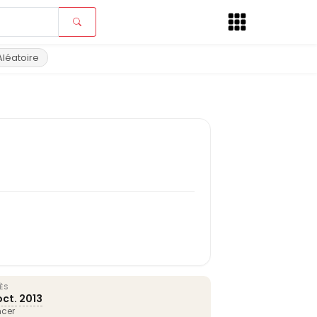
Aléatoire
ÈS
oct.
2013
cer