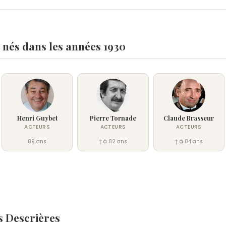
 nés dans les années 1930
Henri Guybet
Pierre Tornade
Claude Brasseur
ACTEURS
ACTEURS
ACTEURS
89 ans
† à 82 ans
† à 84 ans
s Descrières