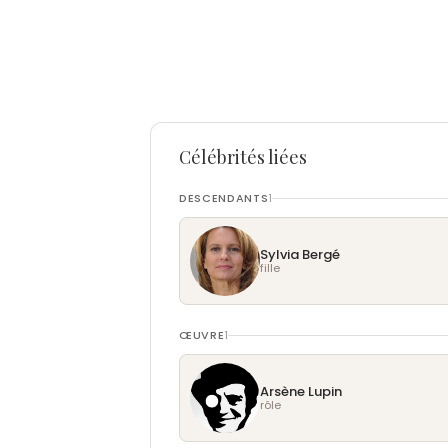
Célébrités liées
DESCENDANTS
1
Sylvia Bergé
fille
ŒUVRE
1
Arsène Lupin
rôle