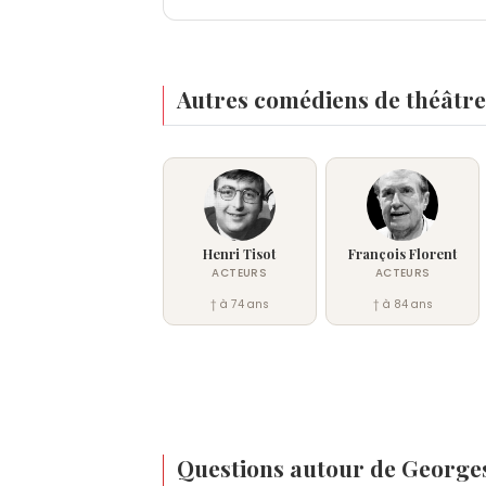
Autres comédiens de théâtre
Henri Tisot
François Florent
ACTEURS
ACTEURS
† à 74 ans
† à 84 ans
Questions autour de George