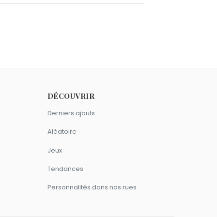
15 avril comme Georges Descrières.
octobre comme Georges Descrières.
DÉCOUVRIR
Derniers ajouts
deaux
.
Aléatoire
Bélier.
Jeux
Tendances
Personnalités dans nos rues