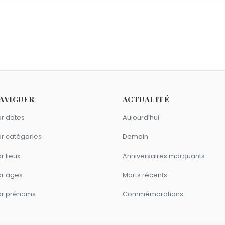
ières ?
F. Wilson
,
Luke Evans
et
Philippe (roi des Belges)
sont nés le 
e 19 octobre 2013.
crières ?
s Noverre
,
Charles Pfizer
et
Henri Michaux
sont morts le 19 
omme Georges Descrières ?
AVIGUER
ACTUALITÉ
obin
,
Pierre Tornade
et
Clément Michu
sont nés en 1930.
Georges Descrières ?
r dates
Aujourd'hui
ve Fontanel
,
Jean Saudray
et
Mélanie Coste
sont nés à
Bor
er comme Georges Descrières ?
r catégories
Demain
le
,
Michel Blanc
,
Kad Merad
et
Josiane Balasko
sont du signe 
r lieux
Anniversaires marquants
ar âges
Morts récents
ar prénoms
Commémorations