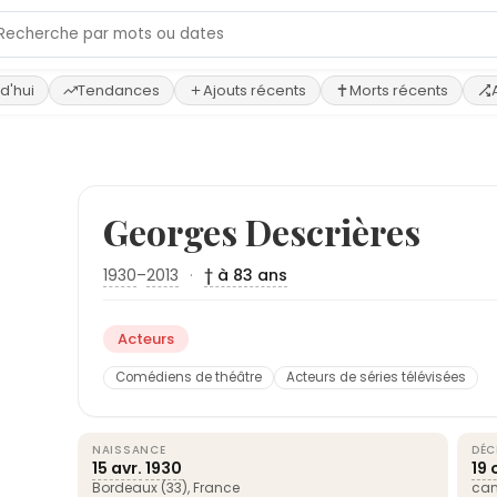
d'hui
Tendances
Ajouts récents
Morts récents
Georges Descrières
1930
–
2013
·
† à 83 ans
Acteurs
Comédiens de théâtre
Acteurs de séries télévisées
NAISSANCE
DÉC
15 avr.
1930
19 
Bordeaux
(33),
France
can