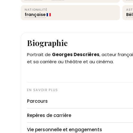
NATIONALITÉ
AST
française
Bél
Biographie
Portrait de
Georges Descrières
, acteur frança
et sa carrière au théâtre et au cinéma.
Parcours
Georges Descrières débute sa carrière en 1954
Repères de carrière
Il intègre la Comédie-Française en 1955, deven
1979. Il y joue des rôles classiques dans
1954
: Début au cinéma dans
Le Rouge et le Noi
Le Cid
,
T
Vie personnelle et engagements
cinéma, il apparaît dans 52 films, dont
1955
: Intègre la Comédie-Française comme pen
Les Troi