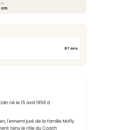
LLE
9 cm
67 ans
in né le 15 avril 1959 à
en, l'ennemi juré de la famille McFly
lement tenu le rôle du Coach