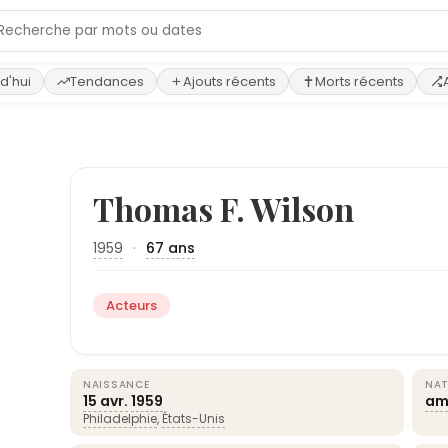
d'hui
Tendances
Ajouts récents
Morts récents
›
Thomas F. Wilson
1959
·
67 ans
Acteurs
NAISSANCE
NAT
15 avr.
1959
am
Philadelphie
,
États-Unis