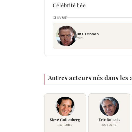
Célébrité liée
ŒUVRE
1
Biff Tannen
rôle
Autres acteurs nés dans les 
Steve Guttenberg
Eric Roberts
ACTEURS
ACTEURS