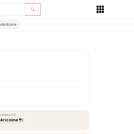
Aléatoire
IONALITÉ
éricaine