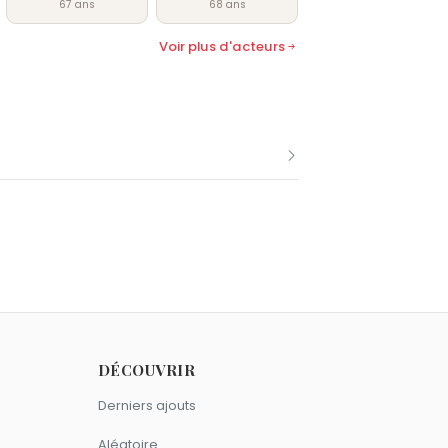
67 ans
68 ans
Voir plus d'acteurs
as F. Wilson.
DÉCOUVRIR
Derniers ajouts
signe Bélier.
Aléatoire