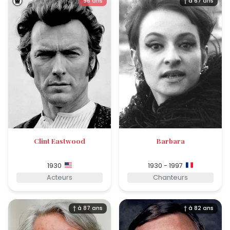
96 ans
† à 67 ans
Clint Eastwood
Barbara
1930
1930 - 1997
Acteurs
Chanteurs
† à 87 ans
† à 82 ans