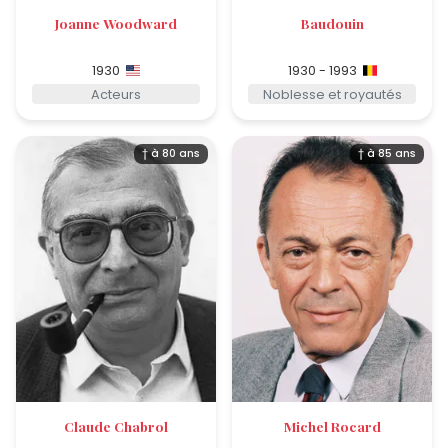
Joanne Woodward
Baudouin
1930
1930 - 1993
Acteurs
Noblesse et royautés
† à 80 ans
† à 85 ans
Claude Chabrol
Michel Rocard