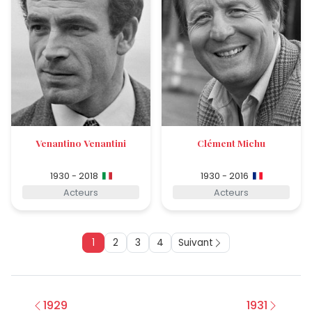
Venantino Venantini
Clément Michu
1930 - 2018
1930 - 2016
Acteurs
Acteurs
1
2
3
4
Suivant
1929
1931