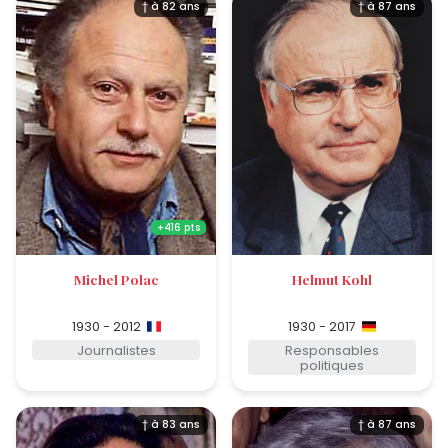
† à 82 ans
† à 87 ans
+416 pts
Michel Polac
Helmut Kohl
1930 - 2012
1930 - 2017
Journalistes
Responsables
politiques
† à 83 ans
† à 87 ans