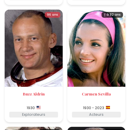
96 ans
† à 92 ans
Buzz Aldrin
Carmen Sevilla
1930
1930 - 2023
Explorateurs
Acteurs