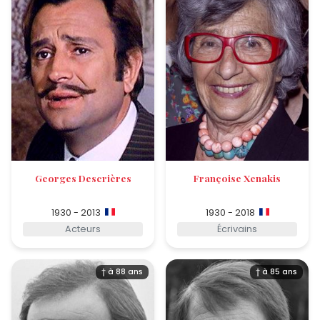
Georges Descrières
Françoise Xenakis
1930 - 2013
1930 - 2018
Acteurs
Écrivains
† à 88 ans
† à 85 ans