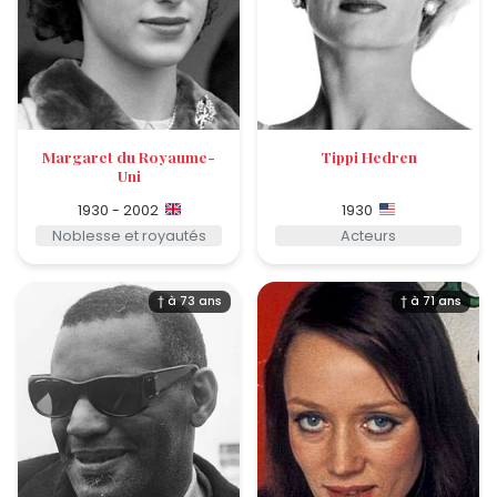
Margaret du Royaume-
Tippi Hedren
Uni
1930 - 2002
1930
Noblesse et royautés
Acteurs
† à 73 ans
† à 71 ans