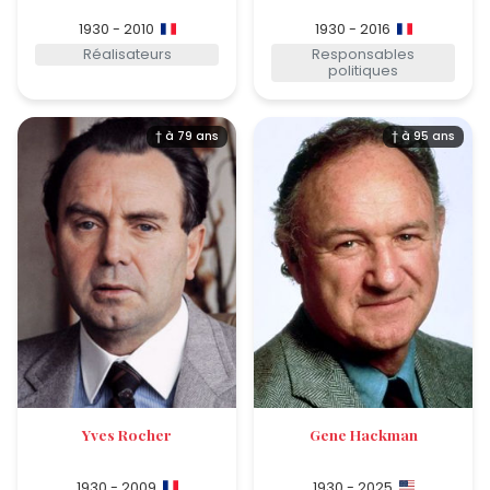
1930 - 2010
1930 - 2016
Réalisateurs
Responsables
politiques
† à 79 ans
† à 95 ans
Yves Rocher
Gene Hackman
1930 - 2009
1930 - 2025