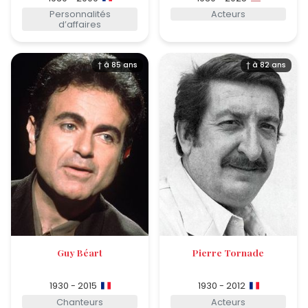
Personnalités
Acteurs
d’affaires
† à 85 ans
† à 82 ans
Guy Béart
Pierre Tornade
1930 - 2015
1930 - 2012
Chanteurs
Acteurs