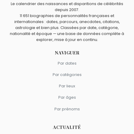
sont nés en 1996.
Kristine Frøseth ?
Le calendrier des naissances et disparitions de célébrités
depuis 2007.
Paul Walker
,
Raquel Welch
,
Dick York
,
Sydney Sweeney
11 651 biographies de personnalités françaises et
et
River Phoenix
sont du signe Vierge.
internationales : dates, parcours, anecdotes, citations,
astrologie et bien plus. Classées par date, catégorie,
nationalité et époque — une base de données complète à
explorer, mise à jour en continu.
NAVIGUER
Par dates
Par catégories
Par lieux
Par âges
Par prénoms
ACTUALITÉ