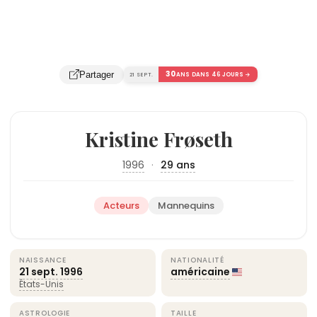
30
Partager
21 SEPT.
ANS DANS 46 JOURS →
Kristine Frøseth
1996
·
29 ans
Acteurs
Mannequins
NAISSANCE
NATIONALITÉ
21 sept.
1996
américaine
États-Unis
ASTROLOGIE
TAILLE