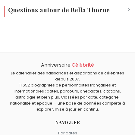
Questions autour de Bella Thorne
Qui est né le même jour que Bella Thorne ?
Peter Boyle
,
David Yates
,
Matt Biondi
,
Claude Jade
et
Quel âge a Bella Thorne ?
Reed Hastings
sont nés le 8 octobre comme Bella
Bella Thorne a 28 ans. Elle aura 29 ans le 8 octobre.
Thorne.
Quels acteurs américains sont nés en 1997 comme Bella
Thorne ?
Anniversaire
Célébrité
Sydney Sweeney
,
Madison Iseman
et
Madelyn Cline
Quels acteurs américains sont du signe Balance comme
sont nés en 1997.
Bella Thorne ?
Le calendrier des naissances et disparitions de célébrités
depuis 2007.
Kelly Preston
,
Luke Perry
,
Jenna Ortega
,
Tanya Roberts
11 652 biographies de personnalités françaises et
et
Carrie Fisher
sont du signe Balance.
internationales : dates, parcours, anecdotes, citations,
astrologie et bien plus. Classées par date, catégorie,
nationalité et époque — une base de données complète à
explorer, mise à jour en continu.
NAVIGUER
Par dates