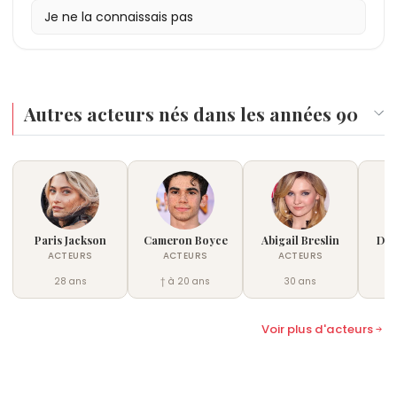
Je ne la connaissais pas
Autres acteurs nés dans les années 90
Paris Jackson
Cameron Boyce
Abigail Breslin
Dov
ACTEURS
ACTEURS
ACTEURS
28 ans
† à 20 ans
30 ans
Voir plus d'acteurs