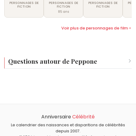
PERSONNAGES DE
PERSONNAGES DE
PERSONNAGES DE
PER
FICTION
FICTION
FICTION
85 ans
Voir plus de personnages de film
Questions autour de Peppone
Quel âge a Peppone ?
Peppone a environ 78 ans.
Quels personnages de fiction sont nés en 1948 comme
Peppone ?
Pif le chien
,
Don Camillo
,
Alix
,
Marvin le Martien
et
Gontran Bonheur
sont nés en 1948.
Anniversaire
Célébrité
Le calendrier des naissances et disparitions de célébrités
depuis 2007.