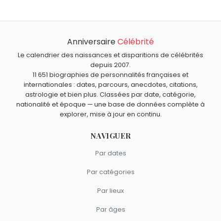
comme Saturnin le canard ?
Ludovic Cruchot
,
Pollux
,
Gai-Luron
et
Zébulon
sont nés
en 1964.
Anniversaire
Célébrité
Le calendrier des naissances et disparitions de célébrités
depuis 2007.
11 651 biographies de personnalités françaises et
internationales : dates, parcours, anecdotes, citations,
astrologie et bien plus. Classées par date, catégorie,
nationalité et époque — une base de données complète à
explorer, mise à jour en continu.
NAVIGUER
Par dates
Par catégories
Par lieux
Par âges