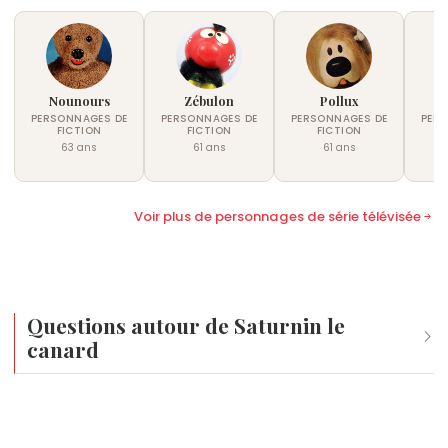
Nounours
Zébulon
Pollux
J
PERSONNAGES DE
PERSONNAGES DE
PERSONNAGES DE
PER
FICTION
FICTION
FICTION
63 ans
61 ans
61 ans
Voir plus de personnages de série télévisée
Questions autour de Saturnin le
canard
Quel âge a Saturnin le canard ?
Saturnin le canard a environ 62 ans.
Quels personnages de fiction français sont nés en 1964