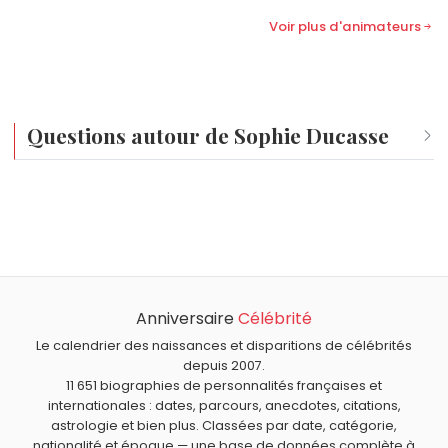
Voir plus d'animateurs
Questions autour de Sophie Ducasse
Qui est né le même jour que Sophie Ducasse ?
Harry Winston
,
ZeratoR
,
Dirk Benedict
,
Javier Bardem
et
Quel âge a Sophie Ducasse ?
George Eads
sont nés le 1 mars comme Sophie
Sophie Ducasse a 43 ans. Elle aura 44 ans le 1 mars.
Ducasse.
Quels animateurs français sont du signe Poissons
comme Sophie Ducasse ?
Anniversaire
Célébrité
Arthur
,
Cali Morales
,
Julie Andrieu
,
Faustine Bollaert
et
Olivier Minne
sont du signe Poissons.
Le calendrier des naissances et disparitions de célébrités
depuis 2007.
11 651 biographies de personnalités françaises et
internationales : dates, parcours, anecdotes, citations,
astrologie et bien plus. Classées par date, catégorie,
nationalité et époque — une base de données complète à