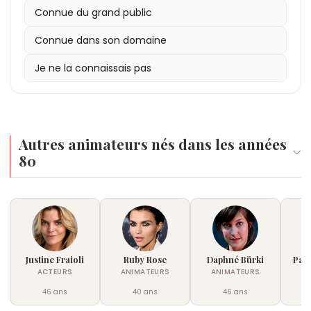
Connue du grand public
Connue dans son domaine
Je ne la connaissais pas
Autres animateurs nés dans les années
80
Justine Fraioli
Ruby Rose
Daphné Bürki
Paul
ACTEURS
ANIMATEURS
ANIMATEURS
46 ans
40 ans
46 ans