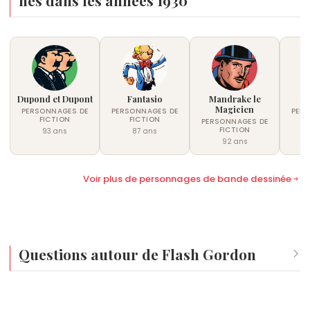
Dupond et Dupont
Fantasio
Mandrake le
Magicien
PERSONNAGES DE
PERSONNAGES DE
PER
FICTION
FICTION
PERSONNAGES DE
FICTION
93 ans
87 ans
92 ans
Voir plus de personnages de bande dessinée
Questions autour de Flash Gordon
Qui est né le même jour que Flash Gordon ?