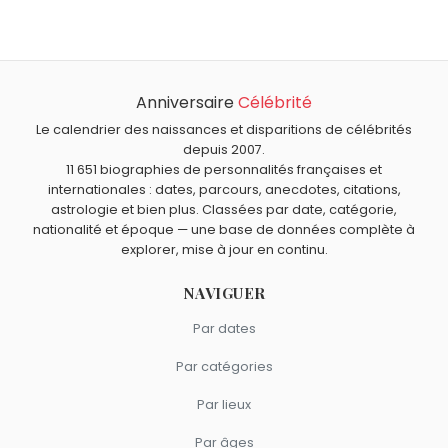
Pierre Gripari
,
Roland Topor
,
Francis Poulenc
,
Max Gallo
et
Quel âge a Flash Gordon ?
Linda Kozlowski
sont nés le 7 janvier comme Flash
Flash Gordon a 92 ans. Il aura 93 ans le 7 janvier.
Gordon.
Quels personnages de fiction sont nés en 1934 comme
Flash Gordon ?
Anniversaire
Célébrité
Donald Duck
,
Mary Poppins
,
Mandrake le Magicien
et
Professeur Nimbus
sont nés en 1934.
Le calendrier des naissances et disparitions de célébrités
depuis 2007.
11 651 biographies de personnalités françaises et
internationales : dates, parcours, anecdotes, citations,
astrologie et bien plus. Classées par date, catégorie,
nationalité et époque — une base de données complète à
explorer, mise à jour en continu.
NAVIGUER
Par dates
Par catégories
Par lieux
Par âges