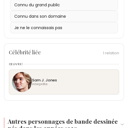
Genre ou espèce :
humain
Connu du grand public
Connu dans son domaine
Je ne le connaissais pas
Célébrité liée
1 relation
ŒUVRE
1
Sam J. Jones
interprète
Autres personnages de bande dessinée
nés dans les années 1930