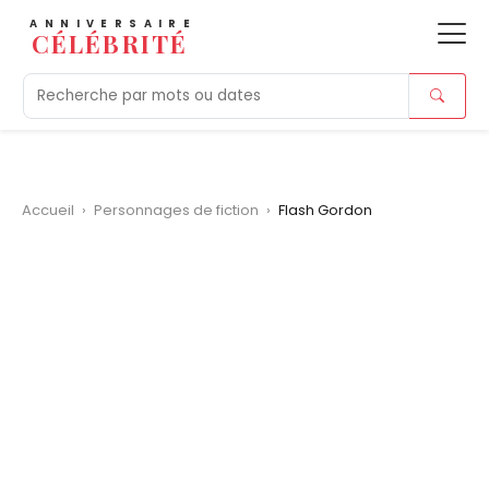
ANNIVERSAIRE
CÉLÉBRITÉ
Aujourd'hui
Tendances
Ajouts récents
Morts r
Accueil
›
Personnages de fiction
›
Flash Gordon