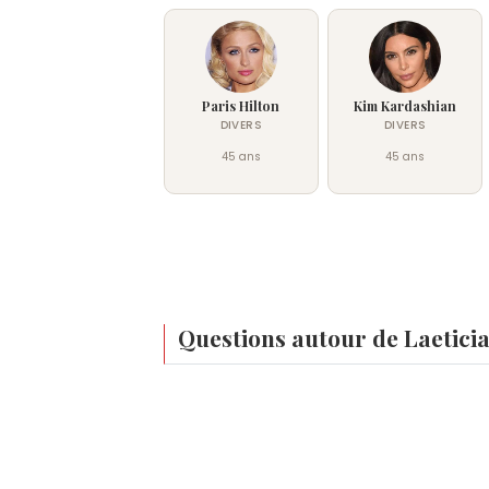
Paris Hilton
Kim Kardashian
DIVERS
DIVERS
45 ans
45 ans
Questions autour de Laetici
Qui est né le même jour que Laeticia Hallyd
Anne Girouard
,
Stéphane Mallarmé
,
Enjo
Quel âge a Laeticia Hallyday ?
Laeticia Hallyday a 51 ans. Elle aura 52 a