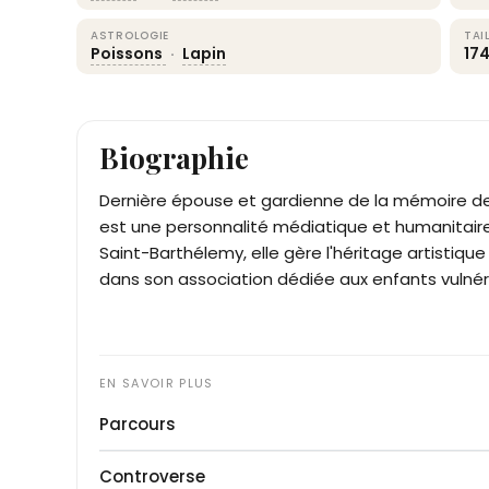
ASTROLOGIE
TAI
Poissons
·
Lapin
17
Biographie
Dernière épouse et gardienne de la mémoire d
est une personnalité médiatique et humanitaire
Saint-Barthélemy, elle gère l'héritage artistiqu
dans son association dédiée aux enfants vulnér
Parcours
Née à Béziers, Laeticia Boudou connaît une traje
Controverse
de la France aux États-Unis dès l'adolescence. À 