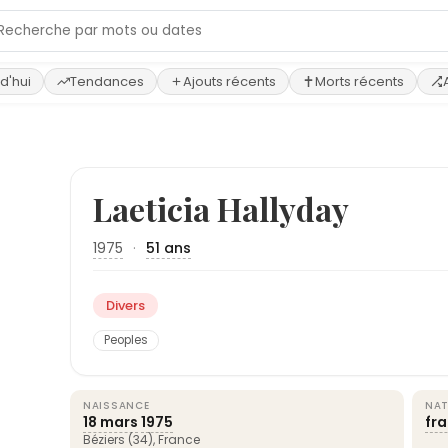
d'hui
Tendances
Ajouts récents
Morts récents
Laeticia Hallyday
1975
·
51 ans
Divers
Peoples
NAISSANCE
NAT
18 mars
1975
fr
Béziers
(34),
France