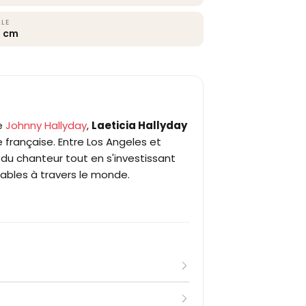
LLE
4 cm
e
Johnny Hallyday
,
Laeticia Hallyday
 française. Entre Los Angeles et
e du chanteur tout en s'investissant
ables à travers le monde.
ctoire singulière qui la mène du sud
treize ans, elle rejoint son père à