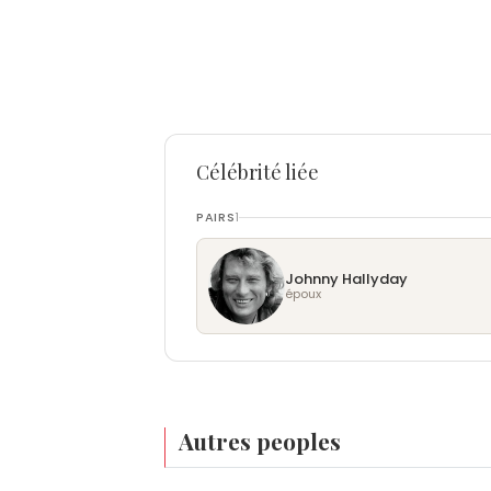
Célébrité liée
PAIRS
1
Johnny Hallyday
époux
Autres peoples