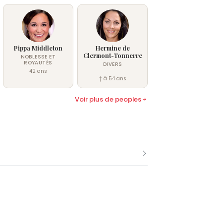
Pippa Middleton
Hermine de
Clermont-Tonnerre
NOBLESSE ET
ROYAUTÉS
DIVERS
42 ans
† à 54 ans
Voir plus de peoples
8 mars comme Laeticia Hallyday.