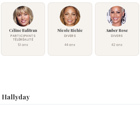
Céline Balitran
Nicole Richie
Amber Rose
PARTICIPANTS
DIVERS
DIVERS
TÉLÉRÉALITÉ
51 ans
44 ans
42 ans
a Hallyday
ay ?
yPhoenix
,
Madame de La Fayette
et
Lily Collins
sont nés le 1
ns le 18 mars.