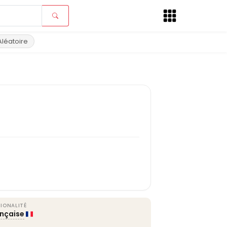
Aléatoire
IONALITÉ
ançaise