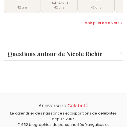
TÉLÉRÉALITÉ
42 ans
42 ans
45 ans
Voir plus de divers
Questions autour de Nicole Richie
Qui est né le même jour que Nicole Richie ?
Jerry Bruckheimer
,
Philippe Caubère
,
François Cluzet
,
Quel âge a Nicole Richie ?
Legolas
et
Stephen King
sont nés le 21 septembre
Nicole Richie a 44 ans. Elle aura 45 ans le 21 septembre.
comme Nicole Richie.
Quels divers sont du signe Vierge comme Nicole Richie ?
Jocelyne Wildenstein
,
Adèle Hugo
,
Noël Godin
,
Alain
Anniversaire
Célébrité
Baraton
et
François Molins
sont du signe Vierge.
Le calendrier des naissances et disparitions de célébrités
depuis 2007.
11 652 biographies de personnalités françaises et