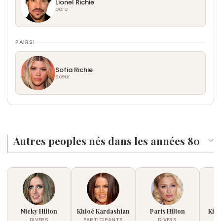
Lionel Richie
père
PAIRS
1
Sofia Richie
sœur
Autres peoples nés dans les années 80
Nicky Hilton
Khloé Kardashian
Paris Hilton
Kim
DIVERS
PARTICIPANTS
DIVERS