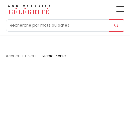
ANNIVERSAIRE
CÉLÉBRITÉ
Aujourd'hui
Tendances
Ajouts récents
Morts r
Accueil
›
Divers
›
Nicole Richie