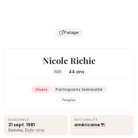
Partager
Nicole Richie
1981
·
44 ans
Divers
Participants téléréalité
Peoples
NAISSANCE
NATIONALITÉ
21 sept.
1981
américaine
Berkeley,
États-Unis