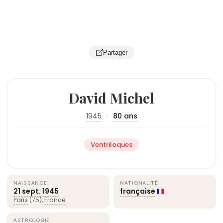
Partager
David Michel
1945
·
80 ans
Ventriloques
NAISSANCE
NATIONALITÉ
21 sept.
1945
française
Paris
(75),
France
ASTROLOGIE