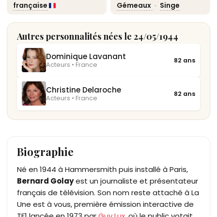
française
Gémeaux
·
Singe
Autres personnalités nées le 24/05/1944
Dominique Lavanant
82 ans
Acteurs • France
Christine Delaroche
82 ans
Acteurs • France
Biographie
Né en 1944 à Hammersmith puis installé à Paris,
Bernard Golay
est un journaliste et présentateur
français de télévision. Son nom reste attaché à La
Une est à vous, première émission interactive de
TF1 lancée en 1973 par
Guy Lux
, où le public votait