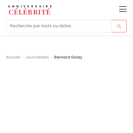
ANNIVERSAIRE
CÉLÉBRITÉ
Aujourd'hui
Tendances
Ajouts récents
Morts r
Accueil
›
Journalistes
›
Bernard Golay