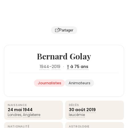
Partager
Bernard Golay
1944
–
2019
·
† à 75 ans
Journalistes
Animateurs
NAISSANCE
DÉCÈS
24 mai
1944
30 août
2019
Londres
,
Angleterre
leucémie
NATIONALITÉ
ASTROLOGIE