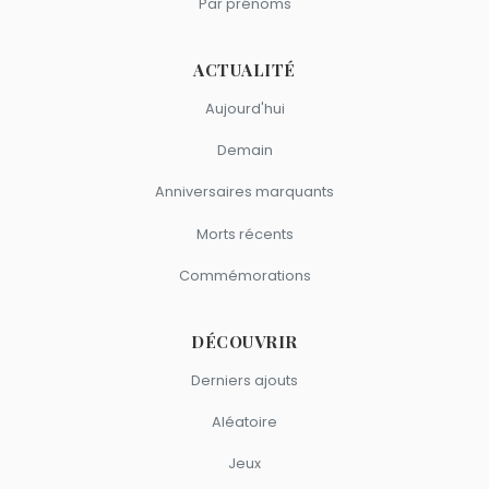
Par prénoms
Élise Lucet
,
Philippe Manœuvre
,
Laurence Ostolaza
,
Virna
Sacchi
et
Catherine Ceylac
sont du signe Gémeaux.
ACTUALITÉ
Aujourd'hui
Demain
Anniversaires marquants
Morts récents
Commémorations
DÉCOUVRIR
Derniers ajouts
Aléatoire
Jeux