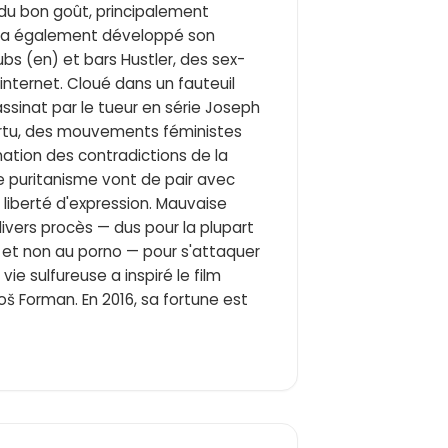
s du bon goût, principalement
re a également développé son
s (en) et bars Hustler, des sex-
internet. Cloué dans un fauteuil
ssinat par le tueur en série Joseph
 vertu, des mouvements féministes
rnation des contradictions de la
e puritanisme vont de pair avec
 liberté d'expression. Mauvaise
divers procès — dus pour la plupart
 et non au porno — pour s'attaquer
vie sulfureuse a inspiré le film
oš Forman. En 2016, sa fortune est