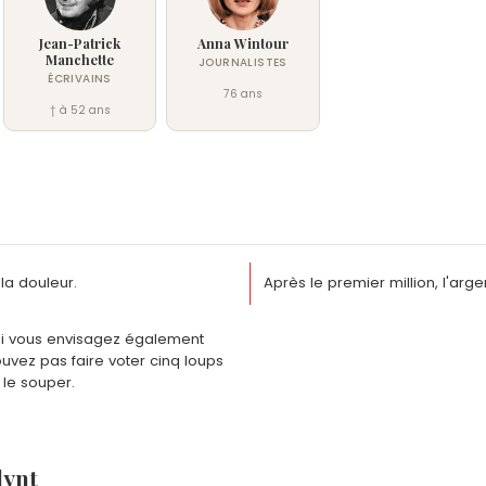
Jean-Patrick
Anna Wintour
Manchette
JOURNALISTES
ÉCRIVAINS
76 ans
† à 52 ans
la douleur.
Après le premier million, l'arge
 si vous envisagez également
ouvez pas faire voter cinq loups
 le souper.
lynt