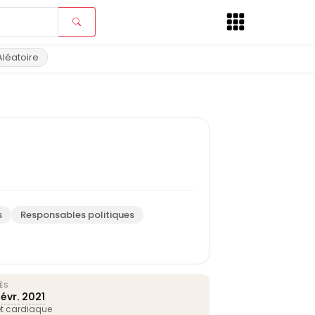
Aléatoire
s
Responsables politiques
ÈS
févr.
2021
êt cardiaque