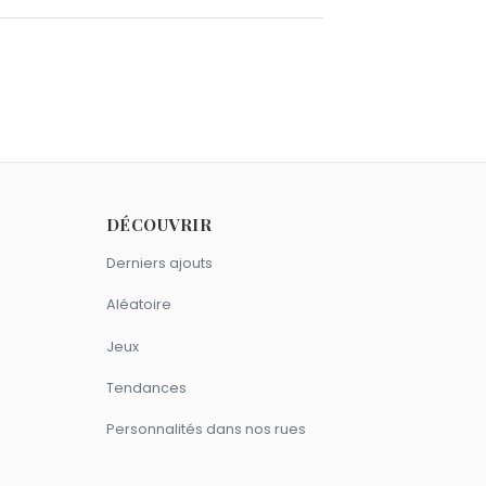
 novembre comme Larry Flynt.
0 février comme Larry Flynt.
DÉCOUVRIR
Derniers ajouts
Aléatoire
Jeux
Tendances
Personnalités dans nos rues