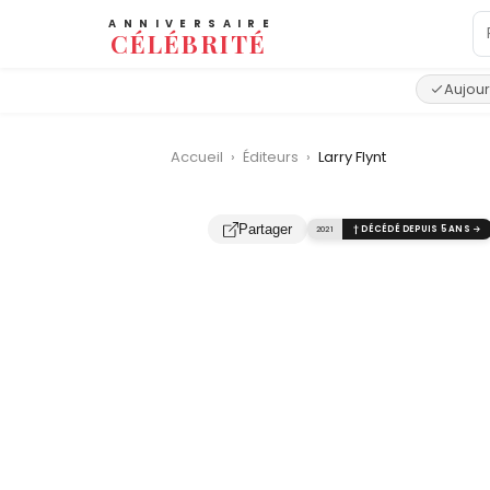
ANNIVERSAIRE
CÉLÉBRITÉ
Aujour
Accueil
›
Éditeurs
›
Larry Flynt
‹
Partager
2021
† DÉCÉDÉ DEPUIS 5 ANS →