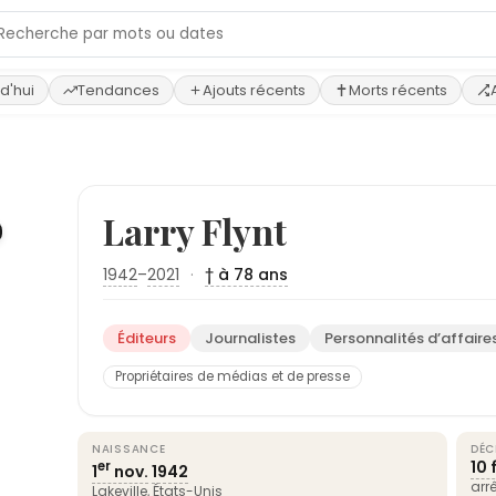
d'hui
Tendances
Ajouts récents
Morts récents
›
Larry Flynt
1942
–
2021
·
† à 78 ans
Éditeurs
Journalistes
Personnalités d’affaire
Propriétaires de médias et de presse
NAISSANCE
DÉC
10 
er
1
nov.
1942
arr
Lakeville,
États-Unis