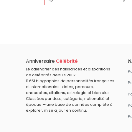
Qui est né le même jour que Larry Flynt ?
Rachel Ticotin
,
Agnès Buzyn
,
Jacques Att
À quel âge est mort Larry Flynt ?
Larry Flynt est mort à 78 ans, le 10 févrie
Qui est mort le même jour que Larry Flynt ?
Corinne Le Poulain
,
Didier Pain
,
Claude B
Anniversaire
Célébrité
N
Le calendrier des naissances et disparitions
Pa
de célébrités depuis 2007.
11 651 biographies de personnalités françaises
Pa
et internationales : dates, parcours,
anecdotes, citations, astrologie et bien plus.
Pa
Classées par date, catégorie, nationalité et
époque — une base de données complète à
P
explorer, mise à jour en continu.
P