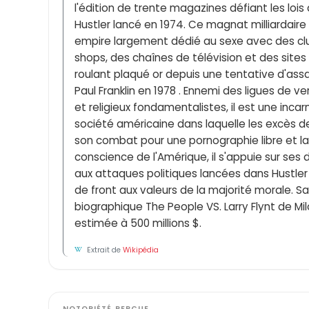
l'édition de trente magazines défiant les loi
Hustler lancé en 1974. Ce magnat milliardai
empire largement dédié au sexe avec des club
shops, des chaînes de télévision et des sites 
roulant plaqué or depuis une tentative d'assa
Paul Franklin en 1978 . Ennemi des ligues de
et religieux fondamentalistes, il est une inca
société américaine dans laquelle les excès d
son combat pour une pornographie libre et la
conscience de l'Amérique, il s'appuie sur ses 
aux attaques politiques lancées dans Hustler
de front aux valeurs de la majorité morale. Sa 
biographique The People VS. Larry Flynt de Mil
estimée à 500 millions $.
Extrait de
Wikipédia
NOTORIÉTÉ PERÇUE