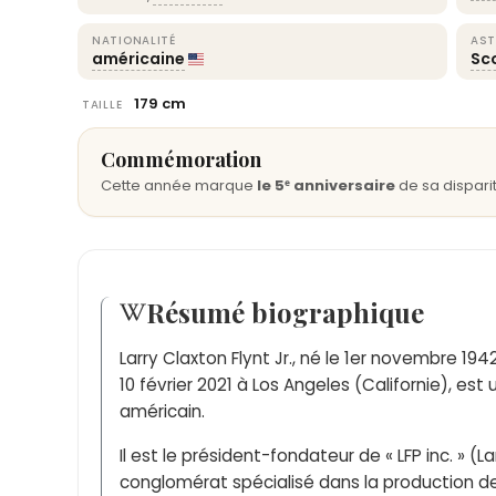
NATIONALITÉ
AST
américaine
Sc
179 cm
TAILLE
Commémoration
Cette année marque
le 5ᵉ anniversaire
de sa disparit
Résumé biographique
Larry Claxton Flynt Jr., né le 1er novembre 194
10 février 2021 à Los Angeles (Californie), es
américain.
Il est le président-fondateur de « LFP inc. » (La
conglomérat spécialisé dans la production d