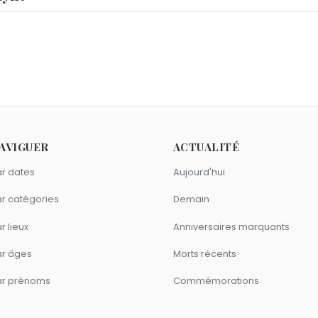
ali
,
Victoria de los Ángeles
et
Louis II le Bègue
sont nés le 1
r 2021.
ernard
,
Jan-Michael Vincent
et
Shirley Temple
sont morts le 1
AVIGUER
ACTUALITÉ
r dates
Aujourd'hui
r catégories
Demain
r lieux
Anniversaires marquants
ar âges
Morts récents
ar prénoms
Commémorations