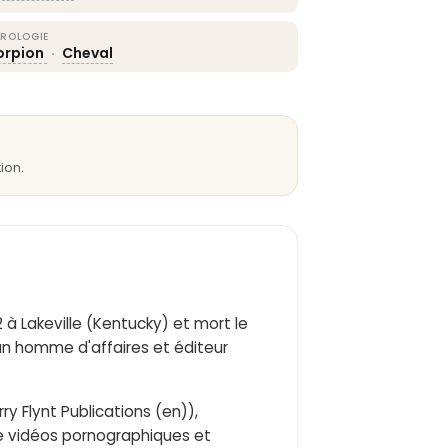
ROLOGIE
orpion
·
Cheval
ion.
2 à Lakeville (Kentucky) et mort le
t un homme d'affaires et éditeur
rry Flynt Publications (en)),
e vidéos pornographiques et