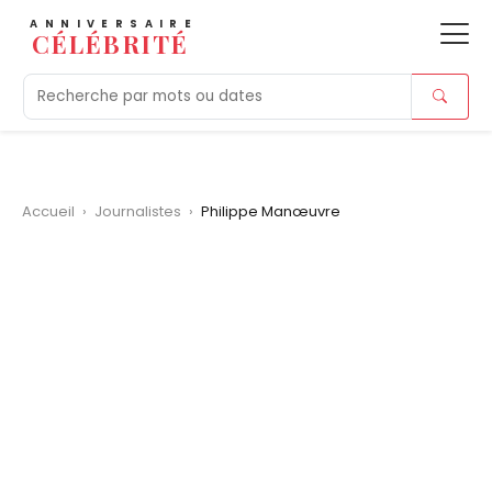
ANNIVERSAIRE
CÉLÉBRITÉ
Aujourd'hui
Tendances
Ajouts récents
Morts r
Accueil
›
Journalistes
›
Philippe Manœuvre