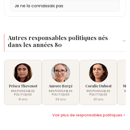
Je ne la connaissais pas
Autres responsables politiques nés
dans les années 80
Prisca Thevenot
Aurore Bergé
Coralie Dubost
Mat
RESPONSABLES
RESPONSABLES
RESPONSABLES
RE
POLITIQUES
POLITIQUES
POLITIQUES
P
41 ans
39 ans
43 ans
Voir plus de responsables politiques