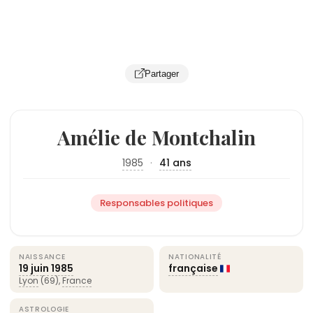
Partager
Amélie de Montchalin
1985
·
41 ans
Responsables politiques
NAISSANCE
NATIONALITÉ
19 juin
1985
française
Lyon
(69),
France
ASTROLOGIE