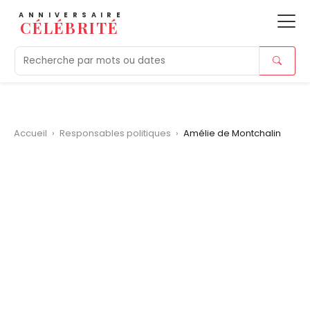
ANNIVERSAIRE
CÉLÉBRITÉ
Aujourd'hui
Tendances
Ajouts récents
Morts r
Accueil
›
Responsables politiques
›
Amélie de Montchalin