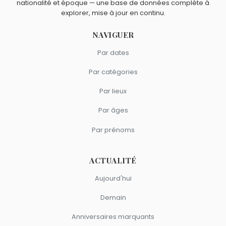
nationalité et époque — une base de données complète à
Íngrid Betancourt
et
Michel Barnier
sont du signe
explorer, mise à jour en continu.
Capricorne.
NAVIGUER
Par dates
Par catégories
Par lieux
Par âges
Par prénoms
ACTUALITÉ
Aujourd'hui
Demain
Anniversaires marquants