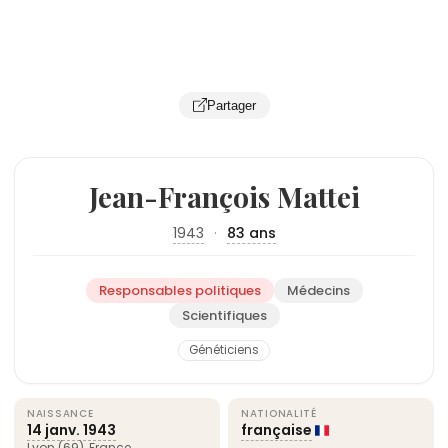
Partager
Jean-François Mattei
1943
·
83 ans
Responsables politiques
Médecins
Scientifiques
Généticiens
NAISSANCE
NATIONALITÉ
14 janv.
1943
française
Lyon
(69),
France